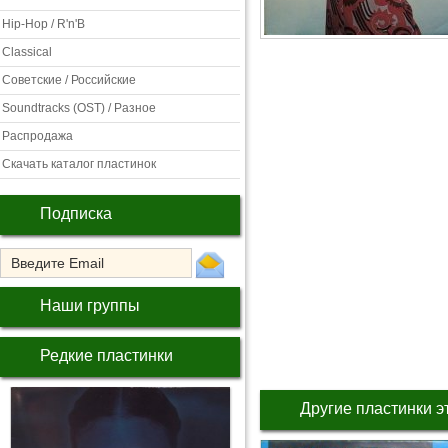
Hip-Hop / R'n'B
Classical
Советские / Российские
Soundtracks (OST) / Разное
Распродажа
Скачать каталог пластинок
Подписка
Наши группы
Редкие пластинки
Другие пластинки э