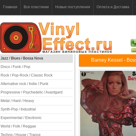
Главная
Все пластинки
Новые поступления
Оплата и Доставка
Jazz / Blues / Bossa Nova
Barney Kessel - Bo
Disco / Funk / Pop
Rock / Pop-Rock / Classic Rock
Alternative rock / Indie / Punk
Progressive / Psychedelic / Avantgard
Metal / Hard / Heavy
Synth-Pop / Industrial
Experimental / Electronic
World / Folk / Reggae
Techno / House / Trance