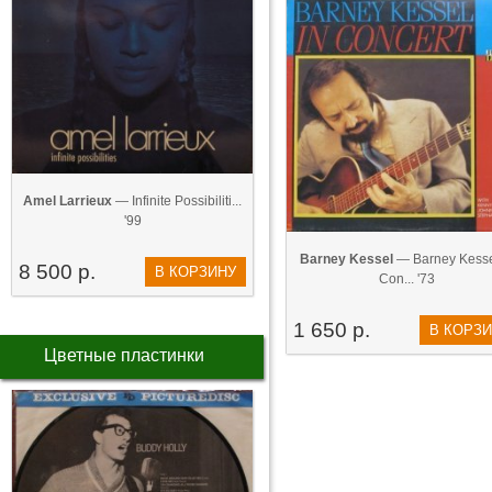
Amel Larrieux
— Infinite Possibiliti...
'99
Barney Kessel
— Barney Kesse
8 500 р.
В КОРЗИНУ
Con... '73
1 650 р.
В КОРЗ
Цветные пластинки