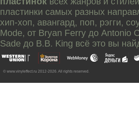
пластинок
всех жанров и стилей
пластинки самых разных направ
хип-хоп
,
авангард
,
поп
,
рэгги
,
со
Mode
, от
Bryan Ferry
до
Antonio 
Sade
до
B.B. King
всё это вы най
© www.vinyleffect.ru 2012-2026. All rights reserved.