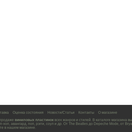
тавка
Оценка состояния
Новости/Статьи
Контакты
О магазине
 продаже
виниловых пластинок
всех жанров и стилей. В каталоге магазина 
п-хоп
,
авангард
,
поп
,
рэгги
,
соул
и др. От
The Beatles
до
Depeche Mode
, от
Brya
те в нашем магазине.