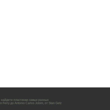
вы найдете пластинки самых разных
n Ferry
до
Antonio Carlos Jobim
, от
Stan Getz