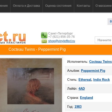
ления
Оплата и Доставка
Оценка состояния
Контакты
О магазине
0
Санкт-Петербург
+7 (921) 856-35-76
shop@vinyleffect.ru
Cocteau Twins - Peppermint Pig
Исполнитель:
Cocteau Twins
Альбом:
Peppermint Pig
Стиль:
Ethereal
,
Indie Rock
Лейбл:
4AD
Страна:
England
Год:
1983