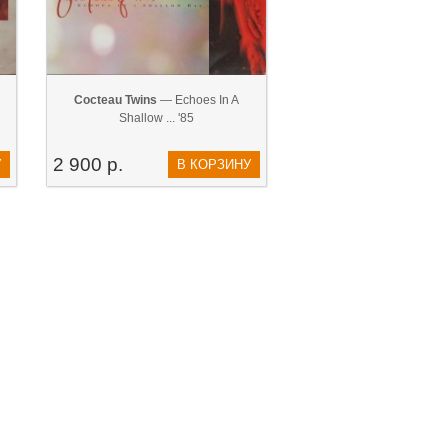
Cocteau Twins
— Echoes In A
Shallow ... '85
2 900 р.
У
В КОРЗИНУ