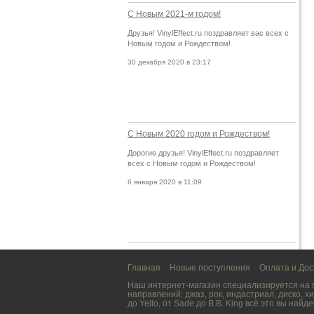
С Новым 2021-м годом!
Друзья! VinylEffect.ru поздравляет вас всех с
Новым годом и Рождеством!
30 декабря 2020 в 23:17
С Новым 2020 годом и Рождеством!
Дорогие друзья! VinylEffect.ru поздравляет
всех с Новым годом и Рождеством!
6 января 2020 в 11:09
Главная
Новые поступления
Оплата и Дос
Наш интернет-магазин специализируется на
направлений:
джаз
,
рок
,
индастриал
,
диско
,
хи
до
Yello
, от
Sade
до
B.B. King
всё это вы найде