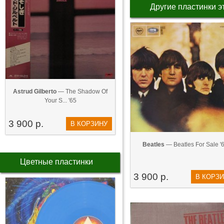
Другие пластинки э
Astrud Gilberto
— The Shadow Of
Your S... '65
3 900 р.
В КОРЗИНУ
Beatles
— Beatles For Sale '
Цветные пластинки
3 900 р.
В КОРЗ