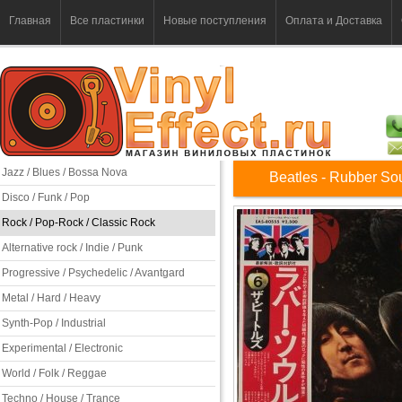
Главная
Все пластинки
Новые поступления
Оплата и Доставка
Jazz / Blues / Bossa Nova
Beatles - Rubber So
Disco / Funk / Pop
Rock / Pop-Rock / Classic Rock
Alternative rock / Indie / Punk
Progressive / Psychedelic / Avantgard
Metal / Hard / Heavy
Synth-Pop / Industrial
Experimental / Electronic
World / Folk / Reggae
Techno / House / Trance