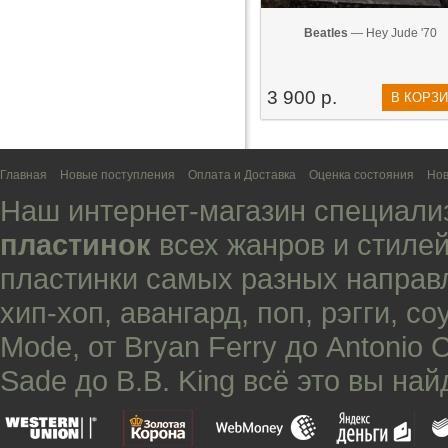
Beatles
— Hey Jude '70
3 900 р.
В КОРЗ
Главная
Новые поступления
Оплата и Доставка
Оценка состояния
Нов
Наш интернет-магазин специали
пластинок
всех жанров и стилей
пластинки самых разных направ
хип-хоп
,
авангард
,
поп
,
рэгги
,
со
Mode
, от
Bryan Ferry
до
Antonio 
Sade
до
B.B. King
всё это вы най