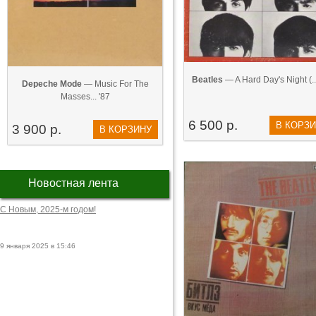
Beatles
— A Hard Day's Night (..
Depeche Mode
— Music For The
Masses... '87
6 500 р.
В КОРЗ
3 900 р.
В КОРЗИНУ
Новостная лента
С Новым, 2025-м годом!
9 января 2025 в 15:46