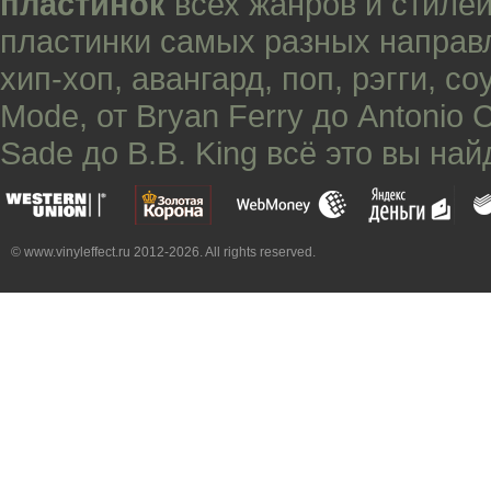
пластинок
всех жанров и стилей
пластинки самых разных направ
хип-хоп
,
авангард
,
поп
,
рэгги
,
со
Mode
, от
Bryan Ferry
до
Antonio 
Sade
до
B.B. King
всё это вы най
© www.vinyleffect.ru 2012-2026. All rights reserved.