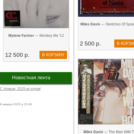
Miles Davis
— ‎Sketches Of Spai
Mylene Farmer
— Monkey Me '12
2 500 р.
В КОРЗ
12 500 р.
В КОРЗИНУ
Новостная лента
С Новым, 2025-м годом!
9 января 2025 в 15:46
Miles Davis
— The Man With 