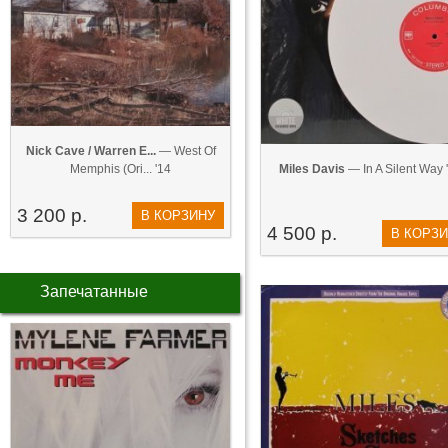
Nick Cave / Warren E...
— West Of
Memphis (Ori... '14
Miles Davis
— In A Silent Way 
3 200 р.
В КОРЗИНУ
4 500 р.
В КОРЗ
Запечатанные