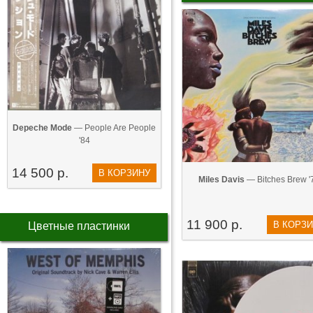
Depeche Mode
— People Are People
'84
14 500 р.
В КОРЗИНУ
Miles Davis
— Bitches Brew '
11 900 р.
В КОРЗ
Цветные пластинки