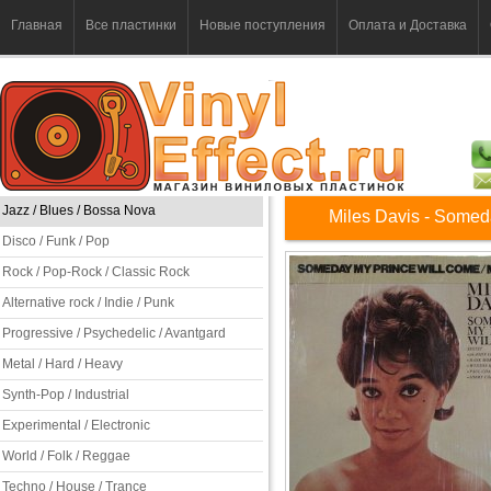
Главная
Все пластинки
Новые поступления
Оплата и Доставка
Jazz / Blues / Bossa Nova
Miles Davis - Somed
Disco / Funk / Pop
Rock / Pop-Rock / Classic Rock
Alternative rock / Indie / Punk
Progressive / Psychedelic / Avantgard
Metal / Hard / Heavy
Synth-Pop / Industrial
Experimental / Electronic
World / Folk / Reggae
Techno / House / Trance