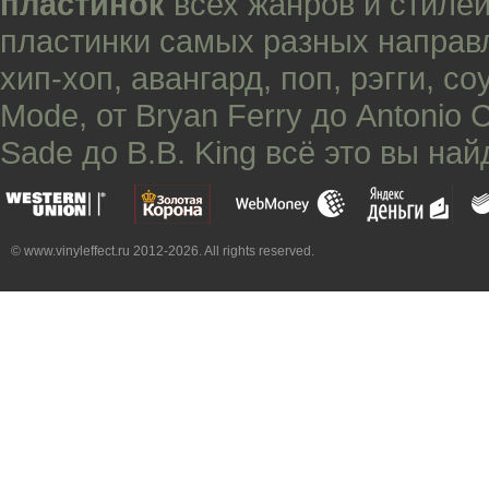
пластинок
всех жанров и стилей
пластинки самых разных направ
хип-хоп
,
авангард
,
поп
,
рэгги
,
со
Mode
, от
Bryan Ferry
до
Antonio 
Sade
до
B.B. King
всё это вы най
© www.vinyleffect.ru 2012-2026. All rights reserved.