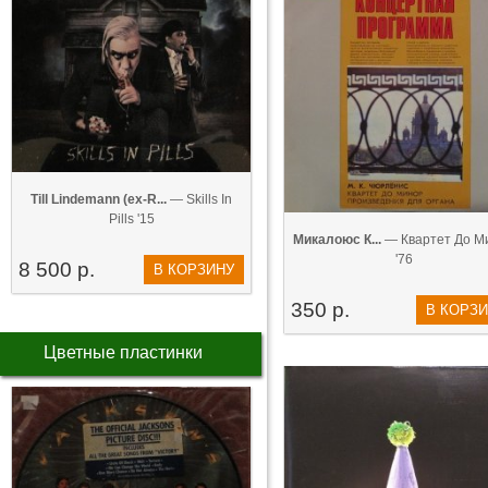
Till Lindemann (ex-R...
— Skills In
Pills '15
Микалоюс К...
— Квартет До М
'76
8 500 р.
В КОРЗИНУ
350 р.
В КОРЗ
Цветные пластинки