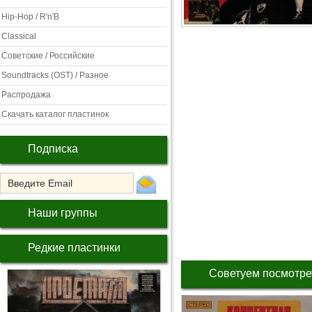
Hip-Hop / R'n'B
Classical
Советские / Российские
Soundtracks (OST) / Разное
Распродажа
Скачать каталог пластинок
Подписка
Наши группы
Редкие пластинки
Советуем посмотре