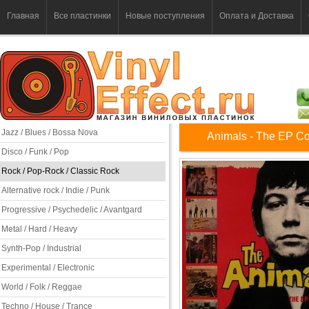
Главная
Все пластинки
Новые поступления
Оплата и Доставка
Jazz / Blues / Bossa Nova
Animals - The EP Co
Disco / Funk / Pop
Rock / Pop-Rock / Classic Rock
Alternative rock / Indie / Punk
Progressive / Psychedelic / Avantgard
Metal / Hard / Heavy
Synth-Pop / Industrial
Experimental / Electronic
World / Folk / Reggae
Techno / House / Trance