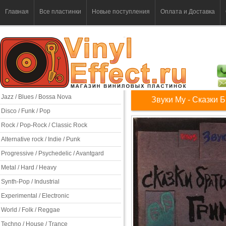
Главная
Все пластинки
Новые поступления
Оплата и Доставка
Jazz / Blues / Bossa Nova
Звуки Му - Сказки 
Disco / Funk / Pop
Rock / Pop-Rock / Classic Rock
Alternative rock / Indie / Punk
Progressive / Psychedelic / Avantgard
Metal / Hard / Heavy
Synth-Pop / Industrial
Experimental / Electronic
World / Folk / Reggae
Techno / House / Trance