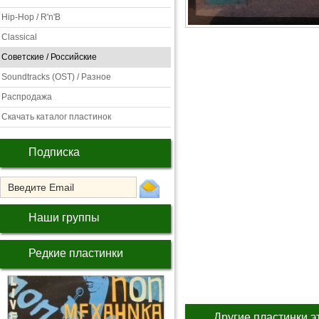
Hip-Hop / R'n'B
Classical
Советские / Российские
Soundtracks (OST) / Разное
Распродажа
Скачать каталог пластинок
Подписка
Наши группы
Редкие пластинки
Другие пластинки э