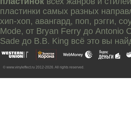
пластинок
всех жанров и стилей
пластинки самых разных направ
хип-хоп
,
авангард
,
поп
,
рэгги
,
со
Mode
, от
Bryan Ferry
до
Antonio 
Sade
до
B.B. King
всё это вы най
© www.vinyleffect.ru 2012-2026. All rights reserved.