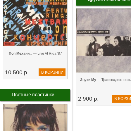
Поп Механи...
— Live At Riga '87
10 500 р.
В КОРЗИНУ
Звуки Му
— Транснадежность 
Цветные пластинки
2 900 р.
В КОРЗ