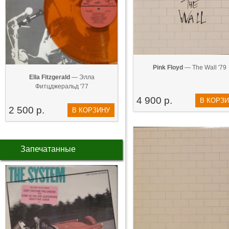
Pink Floyd
— The Wall '79
Ella Fitzgerald
— Элла
Фитцджеральд '77
4 900 р.
В КОРЗ
2 500 р.
В КОРЗИНУ
Запечатанные