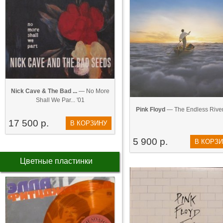
Nick Cave & The Bad ...
— No More
Shall We Par... '01
Pink Floyd
— The Endless River
17 500 р.
В КОРЗИНУ
5 900 р.
В КОРЗ
Цветные пластинки