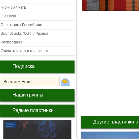
Hip-Hop / R'n'B
Classical
Советские / Российские
Soundtracks (OST) / Разное
Распродажа
Скачать каталог пластинок
Подписка
Наши группы
Редкие пластинки
Другие пластинки э