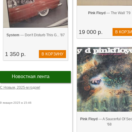
Pink Floyd
— The Wall '79
19 000 р.
В КОРЗ
System
— Don't Disturb This G... '87
1 350 р.
В КОРЗИНУ
Новостная лента
С Новым, 2025-м годом!
9 января 2025 в 15:46
Pink Floyd
— A Saucerful Of Secr
'68