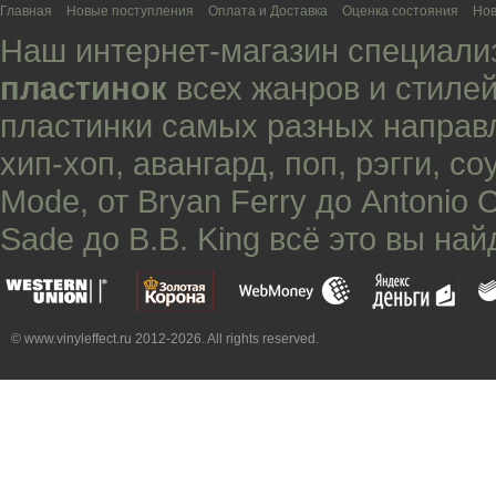
Главная
Новые поступления
Оплата и Доставка
Оценка состояния
Нов
Наш интернет-магазин специали
пластинок
всех жанров и стилей
пластинки самых разных направ
хип-хоп
,
авангард
,
поп
,
рэгги
,
со
Mode
, от
Bryan Ferry
до
Antonio 
Sade
до
B.B. King
всё это вы най
© www.vinyleffect.ru 2012-2026. All rights reserved.