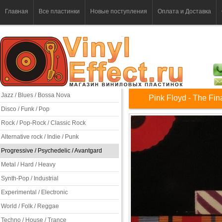
Главная
Все пластинки
Новые поступления
Оплата и Доставка
Jazz / Blues / Bossa Nova
Pink Floyd - The Fin
Disco / Funk / Pop
Rock / Pop-Rock / Classic Rock
Alternative rock / Indie / Punk
Progressive / Psychedelic / Avantgard
Metal / Hard / Heavy
Synth-Pop / Industrial
Experimental / Electronic
World / Folk / Reggae
Techno / House / Trance