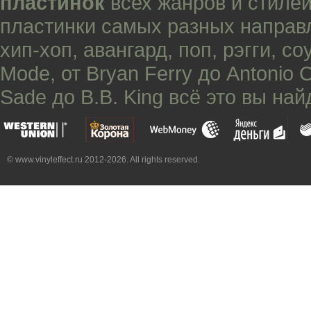
пластинок
всех жанров и стилей
пластинки самых разных направ
хип-хоп
,
авангард
,
поп
,
рэгги
,
со
Mode
, от
Bryan Ferry
до
Antonio 
Sade
до
B.B. King
всё это вы най
© www.vinyleffect.ru 2012-2026. All rights reserved.