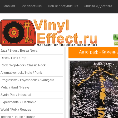
Главная
Все пластинки
Новые поступления
Оплата и Доставка
Jazz / Blues / Bossa Nova
Автограф - Каменн
Disco / Funk / Pop
Rock / Pop-Rock / Classic Rock
Alternative rock / Indie / Punk
Progressive / Psychedelic / Avantgard
Metal / Hard / Heavy
Synth-Pop / Industrial
Experimental / Electronic
World / Folk / Reggae
Techno / House / Trance