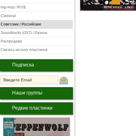
Hip-Hop / R'n'B
Classical
Советские / Российские
Soundtracks (OST) / Разное
Распродажа
Скачать каталог пластинок
Подписка
Наши группы
Редкие пластинки