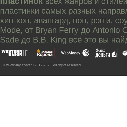
пластинок
всех жанров и стилей
пластинки самых разных направ
хип-хоп
,
авангард
,
поп
,
рэгги
,
со
Mode
, от
Bryan Ferry
до
Antonio 
Sade
до
B.B. King
всё это вы най
© www.vinyleffect.ru 2012-2026. All rights reserved.