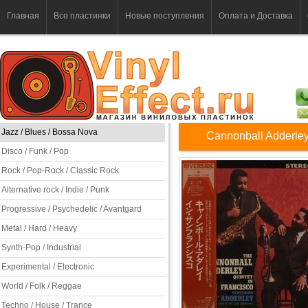
Главная
Все пластинки
Новые поступления
Оплата и Доставка
Jazz / Blues / Bossa Nova
Cannonball Adderley
Disco / Funk / Pop
Rock / Pop-Rock / Classic Rock
Alternative rock / Indie / Punk
Progressive / Psychedelic / Avantgard
Metal / Hard / Heavy
Synth-Pop / Industrial
Experimental / Electronic
World / Folk / Reggae
Techno / House / Trance