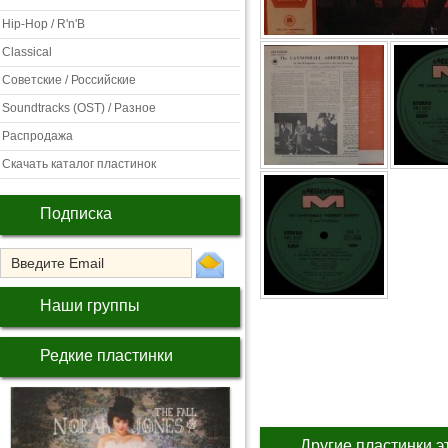
Hip-Hop / R'n'B
Classical
Советские / Российские
Soundtracks (OST) / Разное
Распродажа
Скачать каталог пластинок
Подписка
Наши группы
Редкие пластинки
Другие пластинки э