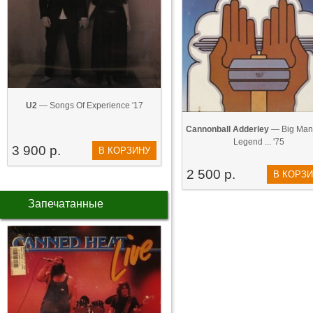
U2
— Songs Of Experience '17
Cannonball Adderley
— Big Man
Legend ... '75
3 900 р.
В КОРЗИНУ
2 500 р.
В КОРЗ
Запечатанные