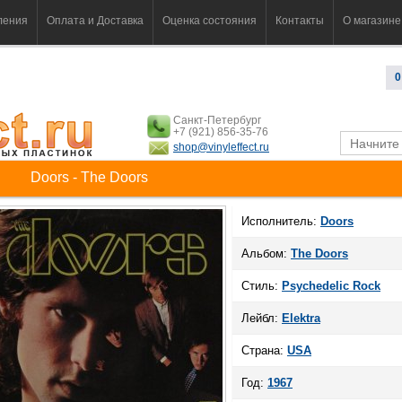
ления
Оплата и Доставка
Оценка состояния
Контакты
О магазине
0
Санкт-Петербург
+7 (921) 856-35-76
shop@vinyleffect.ru
Doors - The Doors
Исполнитель:
Doors
Альбом:
The Doors
Стиль:
Psychedelic Rock
Лейбл:
Elektra
Страна:
USA
Год:
1967