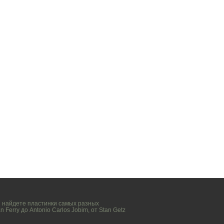
вы найдете пластинки самых разных
n Ferry
до
Antonio Carlos Jobim
, от
Stan Getz