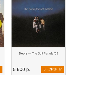
Doors
— The Soft Parade '69
5 900 р.
У
В КОРЗИНУ