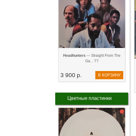
Headhunters
— Straight From The
Ga... '77
3 900 р.
В КОРЗИНУ
Цветные пластинки