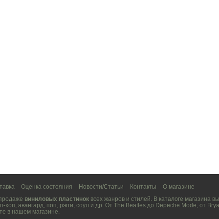
тавка
Оценка состояния
Новости/Статьи
Контакты
О магазине
 продаже
виниловых пластинок
всех жанров и стилей. В каталоге магазина 
п-хоп
,
авангард
,
поп
,
рэгги
,
соул
и др. От
The Beatles
до
Depeche Mode
, от
Brya
те в нашем магазине.