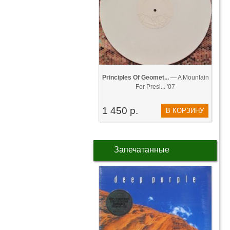
Principles Of Geomet...
— A Mountain
For Presi... '07
1 450 р.
В КОРЗИНУ
Запечатанные