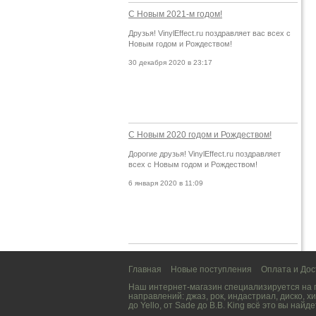
С Новым 2021-м годом!
Друзья! VinylEffect.ru поздравляет вас всех с
Новым годом и Рождеством!
30 декабря 2020 в 23:17
С Новым 2020 годом и Рождеством!
Дорогие друзья! VinylEffect.ru поздравляет
всех с Новым годом и Рождеством!
6 января 2020 в 11:09
Главная
Новые поступления
Оплата и Дос
Наш интернет-магазин специализируется на
направлений:
джаз
,
рок
,
индастриал
,
диско
,
хи
до
Yello
, от
Sade
до
B.B. King
всё это вы найде