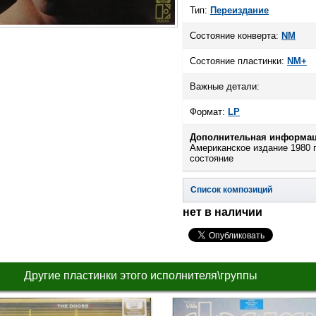
Тип:
Переиздание
Состояние конверта:
NM
Состояние пластинки:
NM+
Важные детали:
Формат:
LP
Дополнительная информац
Американское издание 1980 г
состояние
Список композиций
нет в наличии
Другие пластинки этого исполнителя\группы