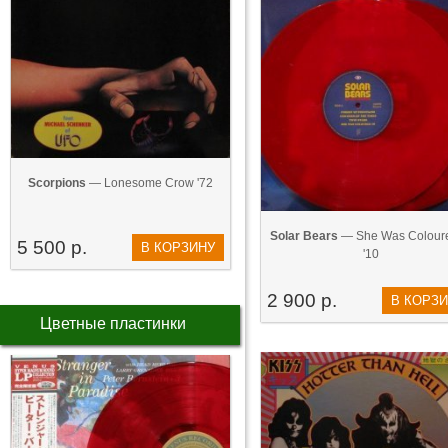
Scorpions
— Lonesome Crow '72
Solar Bears
— She Was Coloure
5 500 р.
В КОРЗИНУ
'10
2 900 р.
В КОРЗ
Цветные пластинки