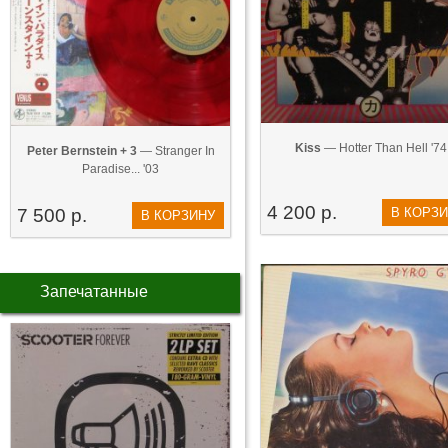
Kiss
— Hotter Than Hell '74
Peter Bernstein + 3
— Stranger In
Paradise... '03
4 200 р.
7 500 р.
В КОРЗ
В КОРЗИНУ
Запечатанные