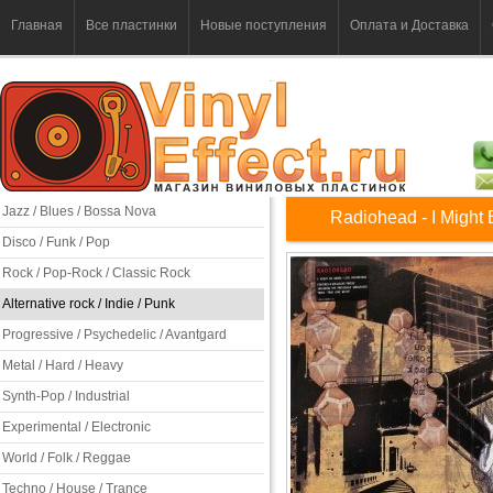
Главная
Все пластинки
Новые поступления
Оплата и Доставка
Jazz / Blues / Bossa Nova
Radiohead - I Might
Disco / Funk / Pop
Rock / Pop-Rock / Classic Rock
Alternative rock / Indie / Punk
Progressive / Psychedelic / Avantgard
Metal / Hard / Heavy
Synth-Pop / Industrial
Experimental / Electronic
World / Folk / Reggae
Techno / House / Trance