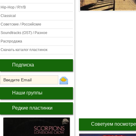
Hip-Hop / R'n'B
Classical
Советские / Российские
Soundtracks (OST) / Разное
Распродажа
Скачать каталог пластинок
Подписка
Наши группы
Редкие пластинки
Советуем посмотре