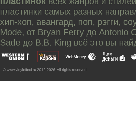
пластинок
всех жанров и стилей
пластинки самых разных направ
хип-хоп
,
авангард
,
поп
,
рэгги
,
со
Mode
, от
Bryan Ferry
до
Antonio 
Sade
до
B.B. King
всё это вы най
© www.vinyleffect.ru 2012-2026. All rights reserved.