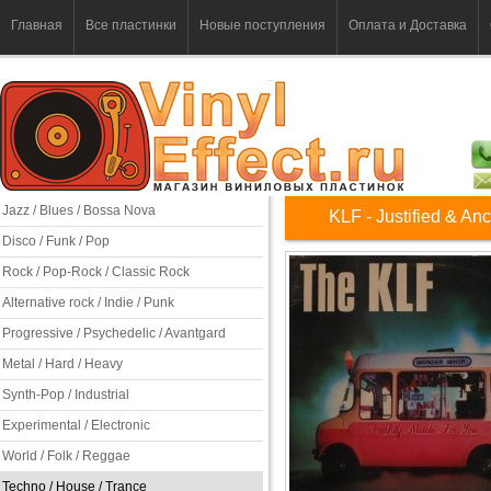
Главная
Все пластинки
Новые поступления
Оплата и Доставка
Jazz / Blues / Bossa Nova
KLF - Justified & Anc
Disco / Funk / Pop
Rock / Pop-Rock / Classic Rock
Alternative rock / Indie / Punk
Progressive / Psychedelic / Avantgard
Metal / Hard / Heavy
Synth-Pop / Industrial
Experimental / Electronic
World / Folk / Reggae
Techno / House / Trance