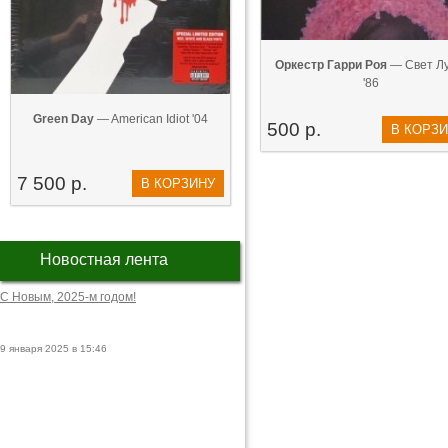
Оркестр Гарри Роя
— Свет Л
'86
Green Day
— American Idiot '04
500 р.
В КОРЗ
7 500 р.
В КОРЗИНУ
Новостная лента
С Новым, 2025-м годом!
9 января 2025 в 15:46