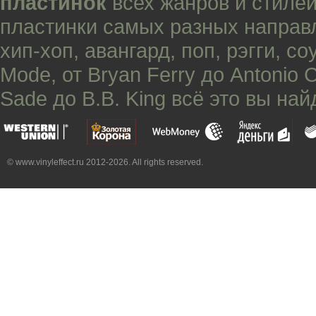
пластинок
всех жанров и стилей
пластинки самых разных направ
хип-хоп
,
авангард
,
поп
,
рэгги
,
со
Mode
, от
Bryan Ferry
до
Antonio 
Sade
до
B.B. King
всё это вы най
© www.vinyleffect.ru 2012-2026. All rights reserved.