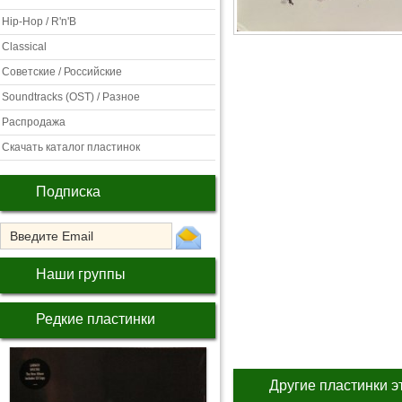
Hip-Hop / R'n'B
Classical
Советские / Российские
Soundtracks (OST) / Разное
Распродажа
Скачать каталог пластинок
Подписка
Наши группы
Редкие пластинки
Другие пластинки э