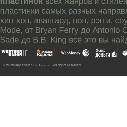
пластинок
всех жанров и стилей
пластинки самых разных направ
хип-хоп
,
авангард
,
поп
,
рэгги
,
со
Mode
, от
Bryan Ferry
до
Antonio 
Sade
до
B.B. King
всё это вы най
© www.vinyleffect.ru 2012-2026. All rights reserved.