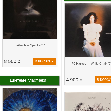
Laibach
— Spectre '14
8 500 р.
В КОРЗИНУ
PJ Harvey
— White Chalk '0
4 900 р.
В КОРЗ
Цветные пластинки