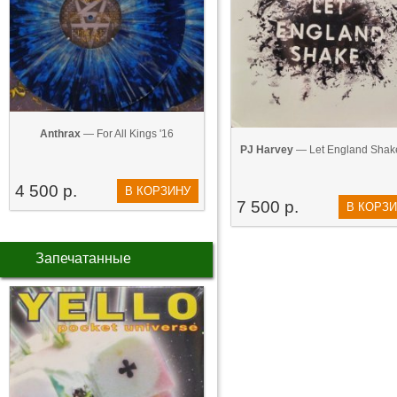
Anthrax
— For All Kings '16
PJ Harvey
— Let England Shake
4 500 р.
В КОРЗИНУ
7 500 р.
В КОРЗ
Запечатанные