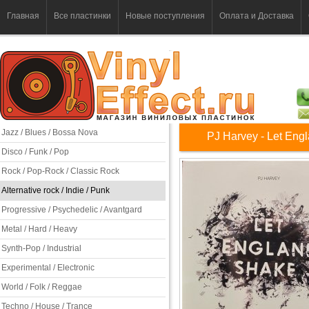
Главная
Все пластинки
Новые поступления
Оплата и Доставка
Jazz / Blues / Bossa Nova
PJ Harvey - Let Eng
Disco / Funk / Pop
Rock / Pop-Rock / Classic Rock
Alternative rock / Indie / Punk
Progressive / Psychedelic / Avantgard
Metal / Hard / Heavy
Synth-Pop / Industrial
Experimental / Electronic
World / Folk / Reggae
Techno / House / Trance