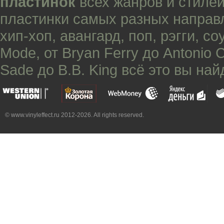
пластинок
всех жанров и стилей
пластинки самых разных направ
хип-хоп
,
авангард
,
поп
,
рэгги
,
со
Mode
, от
Bryan Ferry
до
Antonio 
Sade
до
B.B. King
всё это вы най
© www.vinyleffect.ru 2012-2026. All rights reserved.