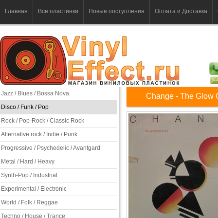
Главная
Все пластинки
Новые поступления
Оплата и Доставка
Jazz / Blues / Bossa Nova
Change - The Glow 
Disco / Funk / Pop
Rock / Pop-Rock / Classic Rock
Alternative rock / Indie / Punk
Progressive / Psychedelic / Avantgard
Metal / Hard / Heavy
Synth-Pop / Industrial
Experimental / Electronic
World / Folk / Reggae
Techno / House / Trance