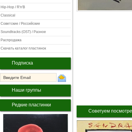
Hip-Hop / R'n'B
Classical
Советские / Российские
Soundtracks (OST) / Разное
Распродажа
Скачать каталог пластинок
Подписка
Наши группы
Редкие пластинки
Советуем посмотре