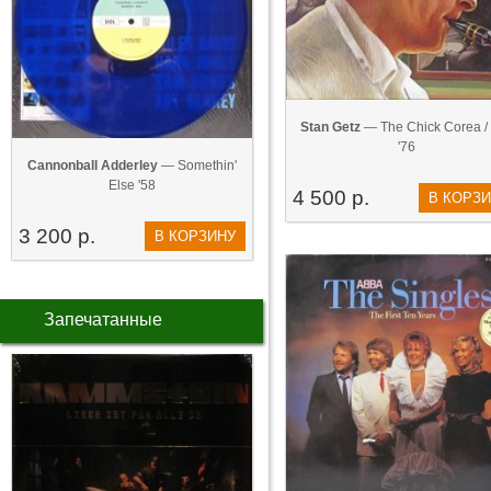
Stan Getz
— The Chick Corea / B
'76
Cannonball Adderley
— Somethin'
Else '58
4 500 р.
В КОРЗ
3 200 р.
В КОРЗИНУ
Запечатанные