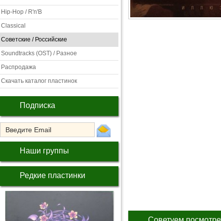
Hip-Hop / R'n'B
Classical
Советские / Российские
Soundtracks (OST) / Разное
Распродажа
Скачать каталог пластинок
Подписка
Наши группы
Редкие пластинки
Советуем посмотре