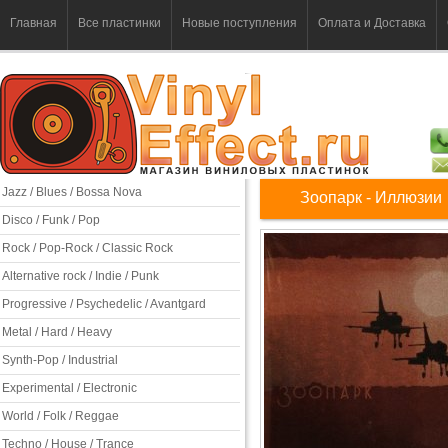
Главная
Все пластинки
Новые поступления
Оплата и Доставка
Jazz / Blues / Bossa Nova
Зоопарк - Иллюзии
Disco / Funk / Pop
Rock / Pop-Rock / Classic Rock
Alternative rock / Indie / Punk
Progressive / Psychedelic / Avantgard
Metal / Hard / Heavy
Synth-Pop / Industrial
Experimental / Electronic
World / Folk / Reggae
Techno / House / Trance