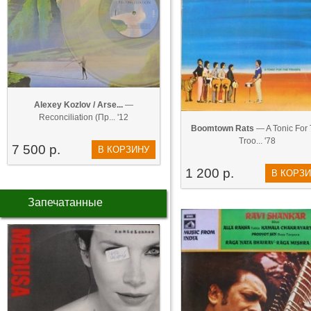
Alexey Kozlov / Arse...
—
Reconciliation (Пр... '12
Boomtown Rats
— A Tonic For
Troo... '78
7 500 р.
В КОРЗИНУ
1 200 р.
В КОРЗ
Запечатанные