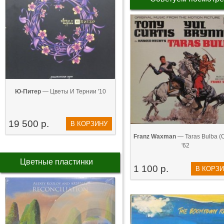
Ю-Питер
— Цветы И Тернии '10
19 500 р.
В КОРЗИНУ
Franz Waxman
— ‎Taras Bulba (Or
'62
Цветные пластинки
1 100 р.
В КОРЗ