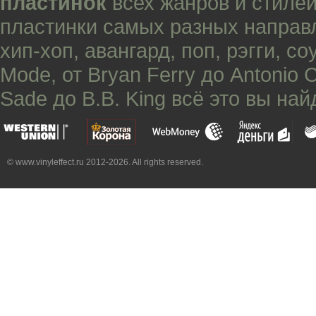
пластинок
всех жанров и стилей
пластинки самых разных направ
хип-хоп
,
авангард
,
поп
,
рэгги
,
со
Mode
, от
Bryan Ferry
до
Antonio 
Sade
до
B.B. King
всё это вы най
© www.vinyleffect.ru 2012-2026. All rights reserved.