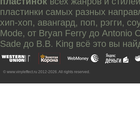
пластинок
всех жанров и стилей
пластинки самых разных направ
хип-хоп
,
авангард
,
поп
,
рэгги
,
со
Mode
, от
Bryan Ferry
до
Antonio 
Sade
до
B.B. King
всё это вы най
© www.vinyleffect.ru 2012-2026. All rights reserved.