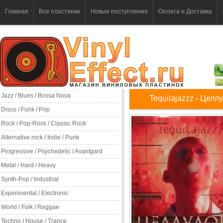
Главная
Все пластинки
Новые поступления
Оплата и Доставка
Jazz / Blues / Bossa Nova
Tequilajazzz - Целл
Disco / Funk / Pop
Rock / Pop-Rock / Classic Rock
Alternative rock / Indie / Punk
Progressive / Psychedelic / Avantgard
Metal / Hard / Heavy
Synth-Pop / Industrial
Experimental / Electronic
World / Folk / Reggae
Techno / House / Trance