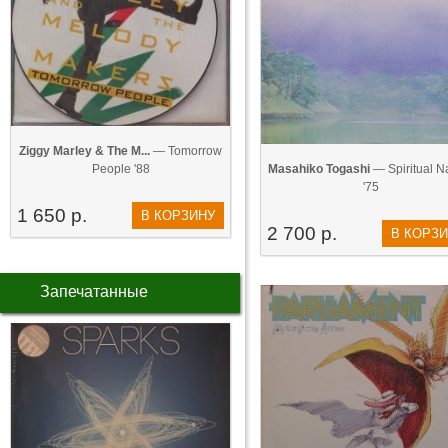
Ziggy Marley & The M...
— Tomorrow
People '88
Masahiko Togashi
— Spiritual N
'75
1 650 р.
В КОРЗИНУ
2 700 р.
В КОРЗ
Запечатанные