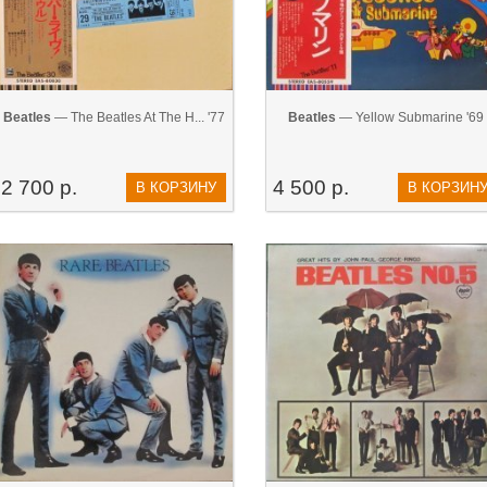
Beatles
— The Beatles At The H... '77
Beatles
— Yellow Submarine '69
2 700 р.
4 500 р.
В КОРЗИНУ
В КОРЗИН