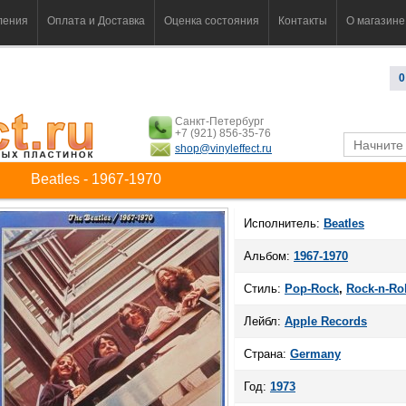
ления
Оплата и Доставка
Оценка состояния
Контакты
О магазине
0
Санкт-Петербург
+7 (921) 856-35-76
shop@vinyleffect.ru
Beatles - 1967-1970
Исполнитель:
Beatles
Альбом:
1967-1970
Стиль:
Pop-Rock
,
Rock-n-Rol
Лейбл:
Apple Records
Страна:
Germany
Год:
1973