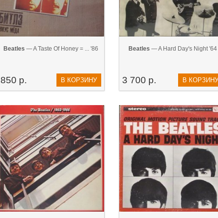
Beatles
— A Taste Of Honey = ... '86
Beatles
— A Hard Day's Night '64
850 р.
3 700 р.
В КОРЗИНУ
В КОРЗИН