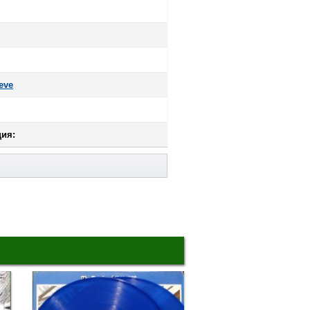
eve
ия: