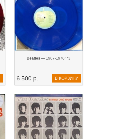
Beatles
— 1967-1970 '73
6 500 р.
У
В КОРЗИНУ