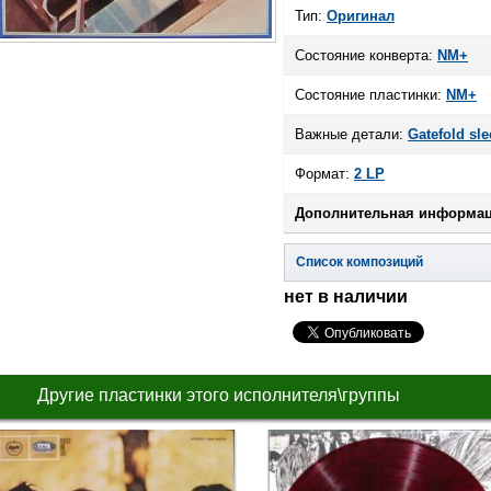
Тип:
Оригинал
Состояние конверта:
NM+
Состояние пластинки:
NM+
Важные детали:
Gatefold sle
Формат:
2 LP
Дополнительная информац
Список композиций
нет в наличии
Другие пластинки этого исполнителя\группы