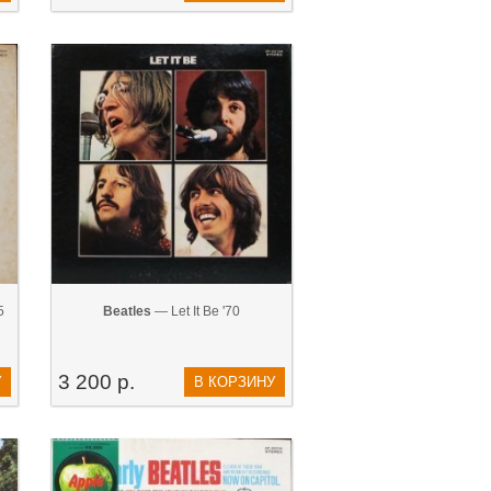
5
Beatles
— Let It Be '70
3 200 р.
У
В КОРЗИНУ