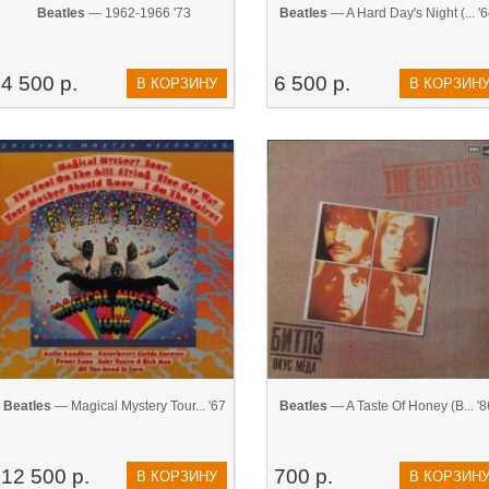
Beatles
— 1962-1966 '73
Beatles
— A Hard Day's Night (... '
4 500 р.
6 500 р.
В КОРЗИНУ
В КОРЗИН
Beatles
— Magical Mystery Tour... '67
Beatles
— A Taste Of Honey (В... '8
12 500 р.
700 р.
В КОРЗИНУ
В КОРЗИН