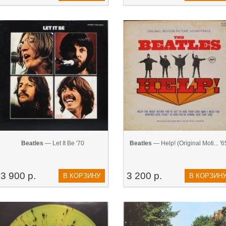
Beatles
— Let It Be '70
Beatles
— Help! (Original Moti... '6
3 900 р.
3 200 р.
В КОРЗИНУ
В КОРЗИН