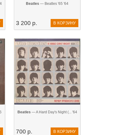
64
Beatles
— Beatles '65 '64
3 200 р.
У
В КОРЗИНУ
6
Beatles
— A Hard Day's Night (... '64
700 р.
У
В КОРЗИНУ