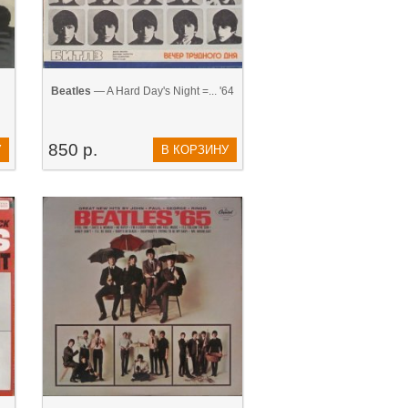
Beatles
— A Hard Day's Night =... '64
850 р.
У
В КОРЗИНУ