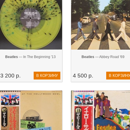
Beatles
— In The Beginning '13
Beatles
— Abbey Road '69
3 200 р.
4 500 р.
В КОРЗИНУ
В КОРЗИН