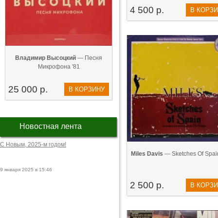
4 500 р.
В КОРЗ
Владимир Высоцкий
— Песня
Микрофона '81
25 000 р.
В КОРЗИНУ
Новостная лента
С Новым, 2025-м годом!
Miles Davis
— ‎Sketches Of Spai
9 января 2025 в 15:46
2 500 р.
В КОРЗ