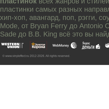
пластинок
всех жанров и стилей
пластинки самых разных направ
хип-хоп
,
авангард
,
поп
,
рэгги
,
со
Mode
, от
Bryan Ferry
до
Antonio 
Sade
до
B.B. King
всё это вы най
© www.vinyleffect.ru 2012-2026. All rights reserved.