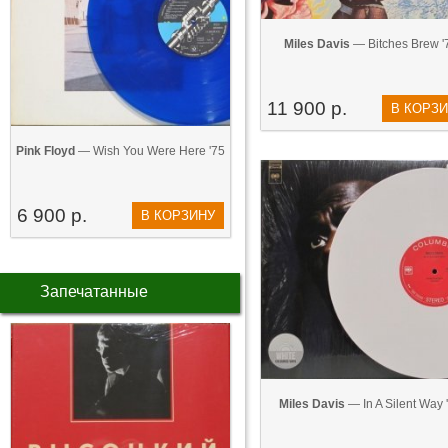
Miles Davis
— Bitches Brew '
11 900 р.
В КОРЗ
Pink Floyd
— Wish You Were Here '75
6 900 р.
В КОРЗИНУ
Запечатанные
Miles Davis
— In A Silent Way 