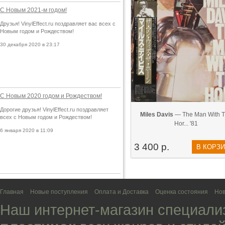
С Новым 2021-м годом!
Друзья! VinylEffect.ru поздравляет вас всех с
Новым годом и Рождеством!
30 декабря 2020 в 23:17
С Новым 2020 годом и Рождеством!
Дорогие друзья! VinylEffect.ru поздравляет
Miles Davis
— The Man With 
всех с Новым годом и Рождеством!
Hor... '81
6 января 2020 в 11:09
3 400 р.
В КОРЗ
Главная
Новые поступления
Оплата и Доставка
Оценка состояния
Нов
Наш интернет-магазин специали