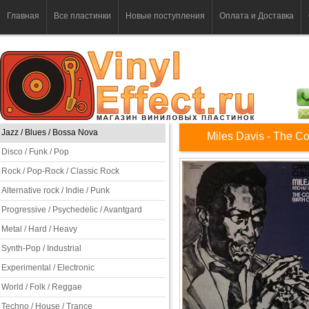
Главная
Все пластинки
Новые поступления
Оплата и Доставка
Jazz / Blues / Bossa Nova
Miles Davis - The Co
Disco / Funk / Pop
Rock / Pop-Rock / Classic Rock
Alternative rock / Indie / Punk
Progressive / Psychedelic / Avantgard
Metal / Hard / Heavy
Synth-Pop / Industrial
Experimental / Electronic
World / Folk / Reggae
Techno / House / Trance