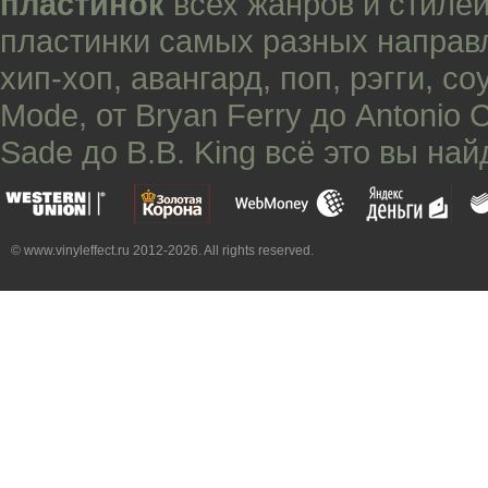
пластинок
всех жанров и стилей
пластинки самых разных направ
хип-хоп
,
авангард
,
поп
,
рэгги
,
со
Mode
, от
Bryan Ferry
до
Antonio 
Sade
до
B.B. King
всё это вы най
© www.vinyleffect.ru 2012-2026. All rights reserved.