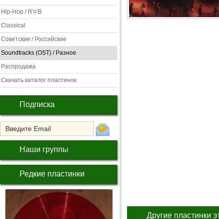
Hip-Hop / R'n'B
Classical
Советские / Российские
Soundtracks (OST) / Разное
Распродажа
Скачать каталог пластинок
Подписка
Наши группы
Редкие пластинки
Другие пластинки э