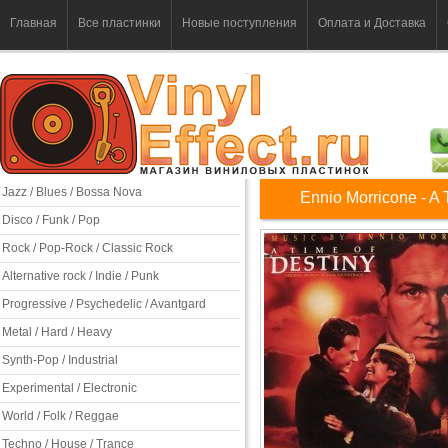
Главная
Все пластинки
Новые поступления
Оплата и Доставка
Jazz / Blues / Bossa Nova
Ennio Morricone - A 
Disco / Funk / Pop
Rock / Pop-Rock / Classic Rock
Alternative rock / Indie / Punk
Progressive / Psychedelic / Avantgard
Metal / Hard / Heavy
Synth-Pop / Industrial
Experimental / Electronic
World / Folk / Reggae
Techno / House / Trance