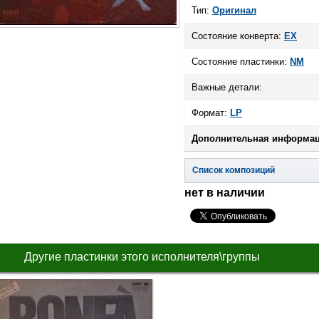
Тип:
Оригинал
Состояние конверта:
EX
Состояние пластинки:
NM
Важные детали:
Формат:
LP
Дополнительная информац
Список композиций
нет в наличии
Другие пластинки этого исполнителя\группы