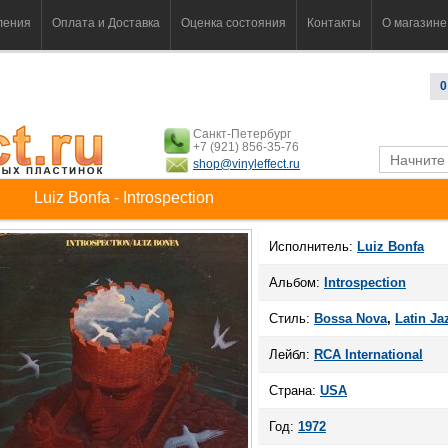
ления
Оплата и Доставка
Оценка состояния
Контакты
О магазине
0
Санкт-Петербург
+7 (921) 856-35-76
shop@vinyleffect.ru
Luiz Bonfa - Introspection
Исполнитель:
Luiz Bonfa
Альбом:
Introspection
Стиль:
Bossa Nova
,
Latin Ja
Лейбл:
RCA International
Страна:
USA
Год:
1972