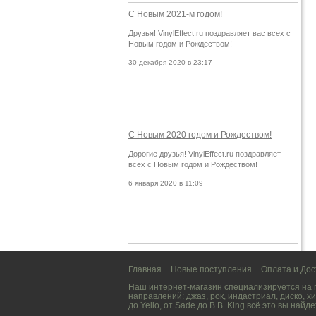
С Новым 2021-м годом!
Друзья! VinylEffect.ru поздравляет вас всех с
Новым годом и Рождеством!
30 декабря 2020 в 23:17
С Новым 2020 годом и Рождеством!
Дорогие друзья! VinylEffect.ru поздравляет
всех с Новым годом и Рождеством!
6 января 2020 в 11:09
Главная
Новые поступления
Оплата и Дос
Наш интернет-магазин специализируется на
направлений:
джаз
,
рок
,
индастриал
,
диско
,
хи
до
Yello
, от
Sade
до
B.B. King
всё это вы найде