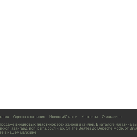
тавка
Оценка состояния
Новости/Статьи
Контакты
О магазине
 продаже
виниловых пластинок
всех жанров и стилей. В каталоге магазина 
п-хоп
,
авангард
,
поп
,
рэгги
,
соул
и др. От
The Beatles
до
Depeche Mode
, от
Brya
те в нашем магазине.