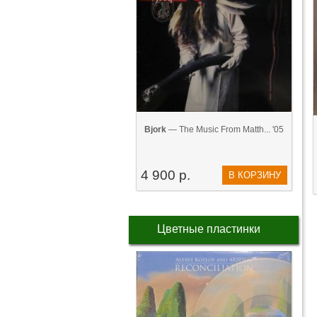
Bjork
— The Music From Matth... '05
4 900 р.
В КОРЗИНУ
Цветные пластинки