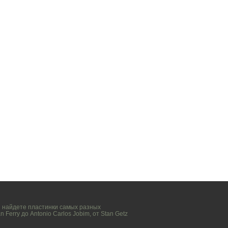
вы найдете пластинки самых разных
n Ferry
до
Antonio Carlos Jobim
, от
Stan Getz