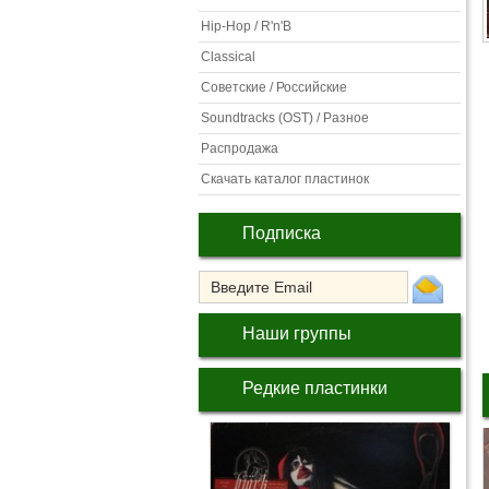
Hip-Hop / R'n'B
Classical
Советские / Российские
Soundtracks (OST) / Разное
Распродажа
Скачать каталог пластинок
Подписка
Наши группы
Редкие пластинки