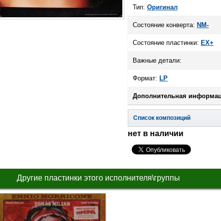
Тип:
Оригинал
Состояние конверта:
NM-
Состояние пластинки:
EX+
Важные детали:
Формат:
LP
Дополнительная информац
Список композиций
нет в наличии
Другие пластинки этого исполнителя\группы