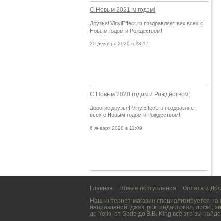
С Новым 2021-м годом!
Друзья! VinylEffect.ru поздравляет вас всех с
Новым годом и Рождеством!
30 декабря 2020 в 23:17
С Новым 2020 годом и Рождеством!
Дорогие друзья! VinylEffect.ru поздравляет
всех с Новым годом и Рождеством!
6 января 2020 в 11:09
Главная
Новые поступления
Оплата и Дос
Наш интернет-магазин специализируется на
направлений:
джаз
,
рок
,
индастриал
,
диско
,
хи
до
Yello
, от
Sade
до
B.B. King
всё это вы найде