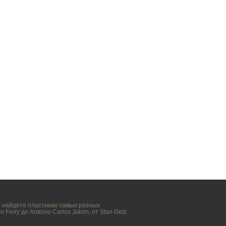
вы найдете пластинки самых разных
n Ferry
до
Antonio Carlos Jobim
, от
Stan Getz