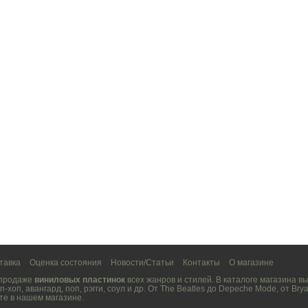
тавка
Оценка состояния
Новости/Статьи
Контакты
О магазине
 продаже
виниловых пластинок
всех жанров и стилей. В каталоге магазина 
п-хоп
,
авангард
,
поп
,
рэгги
,
соул
и др. От
The Beatles
до
Depeche Mode
, от
Brya
те в нашем магазине.