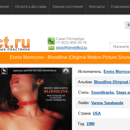
ления
Оплата и Доставка
Оценка состояния
Контакты
О магазине
0
Санкт-Петербург
+7 (921) 856-35-76
shop@vinyleffect.ru
Ennio Morricone - Bloodline (Original Motion Picture Soun
Исполнитель:
Ennio Morrico
Альбом:
Bloodline (Original
Стиль:
Soundtracks
,
Stage a
Лейбл:
Varese Sarabande
Страна:
USA
Год:
1980