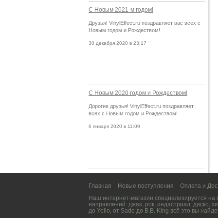
С Новым 2021-м годом!
Друзья! VinylEffect.ru поздравляет вас всех с
Новым годом и Рождеством!
30 декабря 2020 в 23:17
С Новым 2020 годом и Рождеством!
Дорогие друзья! VinylEffect.ru поздравляет
всех с Новым годом и Рождеством!
6 января 2020 в 11:09
Главная
Новые поступления
Оплата и Дос
Наш интернет-магазин специализируется на
направлений:
джаз
,
рок
,
индастриал
,
диско
,
хи
до
Yello
, от
Sade
до
B.B. King
всё это вы найде