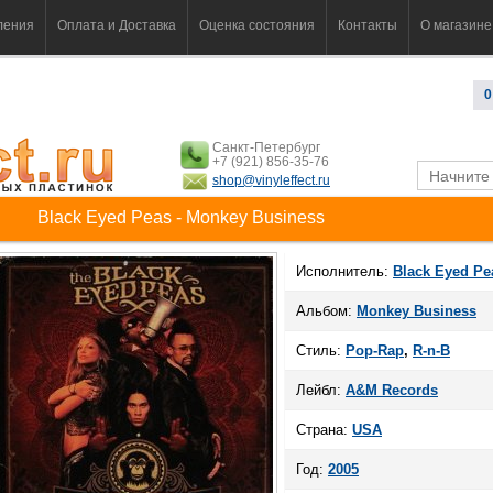
ления
Оплата и Доставка
Оценка состояния
Контакты
О магазине
0
Санкт-Петербург
+7 (921) 856-35-76
shop@vinyleffect.ru
Black Eyed Peas - Monkey Business
Исполнитель:
Black Eyed Pe
Альбом:
Monkey Business
Стиль:
Pop-Rap
,
R-n-B
Лейбл:
A&M Records
Страна:
USA
Год:
2005