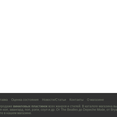
тавка
Оценка состояния
Новости/Статьи
Контакты
О магазине
 продаже
виниловых пластинок
всех жанров и стилей. В каталоге магазина 
п-хоп
,
авангард
,
поп
,
рэгги
,
соул
и др. От
The Beatles
до
Depeche Mode
, от
Brya
те в нашем магазине.