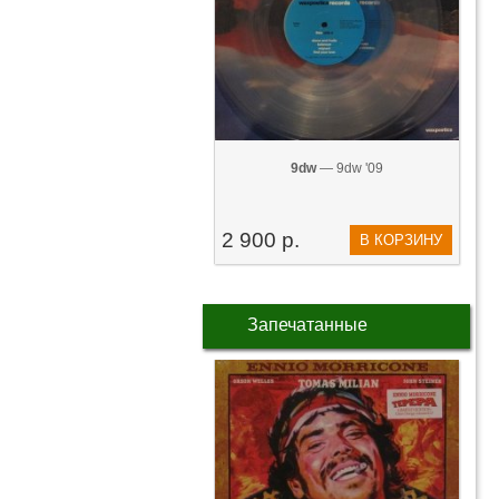
9dw
— 9dw '09
2 900 р.
В КОРЗИНУ
Запечатанные