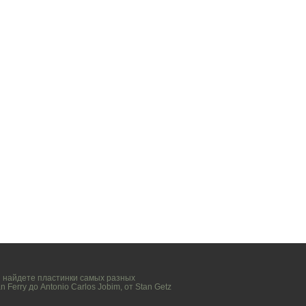
вы найдете пластинки самых разных
n Ferry
до
Antonio Carlos Jobim
, от
Stan Getz