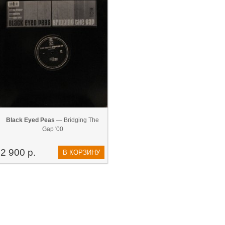
Black Eyed Peas
— Bridging The
Gap '00
2 900 р.
В КОРЗИНУ