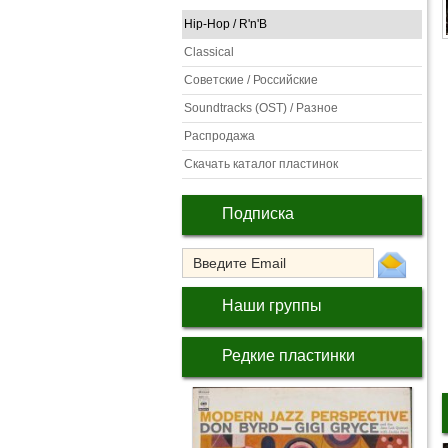
Hip-Hop / R'n'B
Classical
Советские / Российские
Soundtracks (OST) / Разное
Распродажа
Скачать каталог пластинок
Подписка
Наши группы
Редкие пластинки