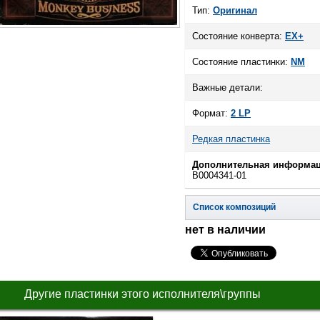
Тип:
Оригинал
Состояние конверта:
EX+
Состояние пластинки:
NM
Важные детали:
Формат:
2 LP
Редкая пластинка
Дополнительная информац
B0004341-01
Список композиций
нет в наличии
Другие пластинки этого исполнителя\группы