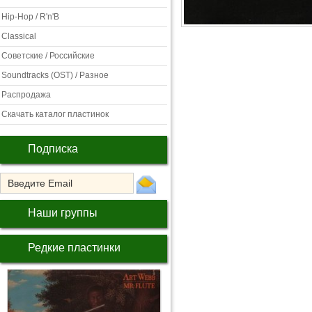
Hip-Hop / R'n'B
Classical
Советские / Российские
Soundtracks (OST) / Разное
Распродажа
Скачать каталог пластинок
Подписка
Наши группы
Редкие пластинки