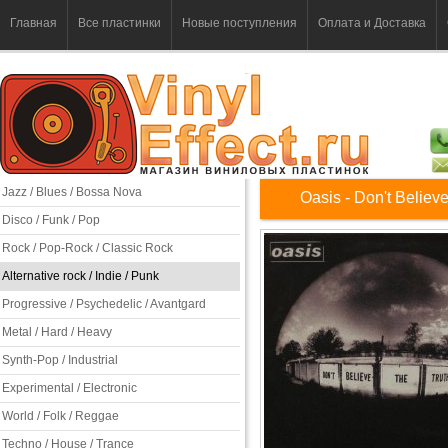
Главная
Все пластинки
Новые поступления
Оплата и Доставка
Jazz / Blues / Bossa Nova
Oasis - Don't Believ
Disco / Funk / Pop
Rock / Pop-Rock / Classic Rock
Alternative rock / Indie / Punk
Progressive / Psychedelic / Avantgard
Metal / Hard / Heavy
Synth-Pop / Industrial
Experimental / Electronic
World / Folk / Reggae
Techno / House / Trance