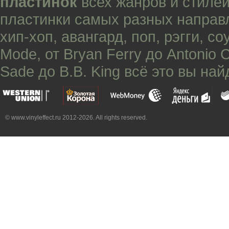
пластинок
всех жанров и стилей
пластинки самых разных направ
хип-хоп
,
авангард
,
поп
,
рэгги
,
со
Mode
, от
Bryan Ferry
до
Antonio 
Sade
до
B.B. King
всё это вы най
© www.vinyleffect.ru 2012-2026. All rights reserved.