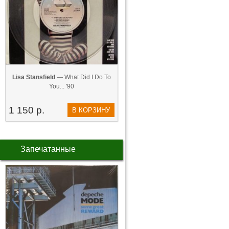
Lisa Stansfield
— What Did I Do To
You... '90
1 150 р.
В КОРЗИНУ
Запечатанные