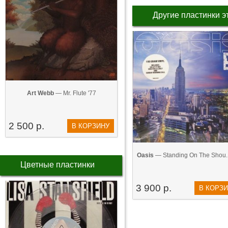
Другие пластинки э
Art Webb
— Mr. Flute '77
2 500 р.
В КОРЗИНУ
Oasis
— Standing On The Shou..
Цветные пластинки
3 900 р.
В КОРЗ