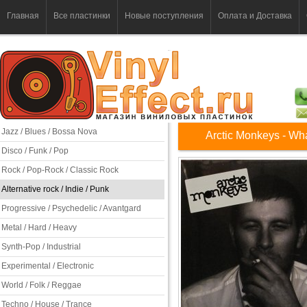
Главная
Все пластинки
Новые поступления
Оплата и Доставка
Jazz / Blues / Bossa Nova
Arctic Monkeys - Wha
Disco / Funk / Pop
Rock / Pop-Rock / Classic Rock
Alternative rock / Indie / Punk
Progressive / Psychedelic / Avantgard
Metal / Hard / Heavy
Synth-Pop / Industrial
Experimental / Electronic
World / Folk / Reggae
Techno / House / Trance