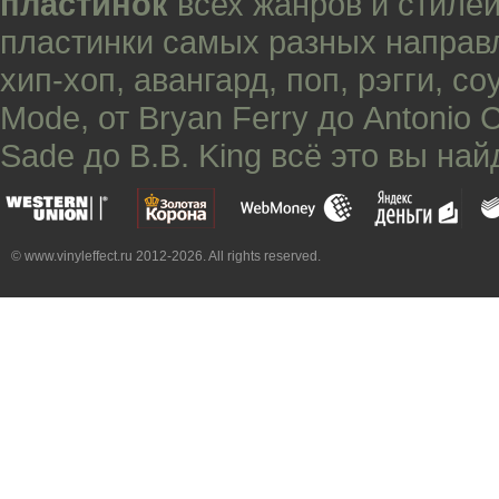
пластинок
всех жанров и стилей
пластинки самых разных направ
хип-хоп
,
авангард
,
поп
,
рэгги
,
со
Mode
, от
Bryan Ferry
до
Antonio 
Sade
до
B.B. King
всё это вы най
© www.vinyleffect.ru 2012-2026. All rights reserved.