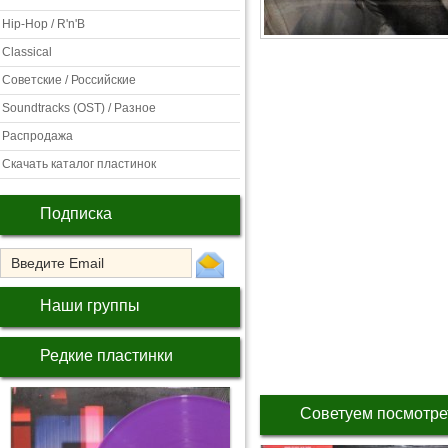
Hip-Hop / R'n'B
Classical
Советские / Российские
Soundtracks (OST) / Разное
Распродажа
Скачать каталог пластинок
Подписка
Наши группы
Редкие пластинки
Советуем посмотре