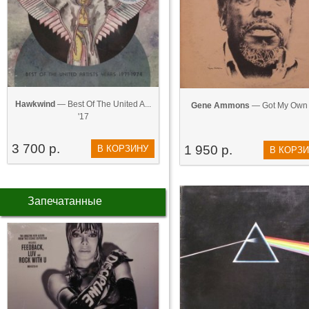
Hawkwind
— Best Of The United A...
Gene Ammons
— Got My Own 
'17
3 700 р.
1 950 р.
В КОРЗИНУ
В КОРЗ
Запечатанные