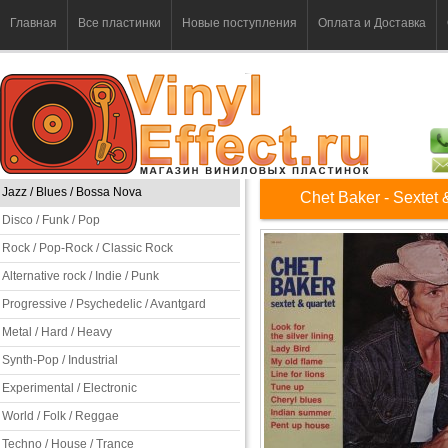
Главная
Все пластинки
Новые поступления
Оплата и Доставка
Jazz / Blues / Bossa Nova
Chet Baker - Sextet 
Disco / Funk / Pop
Rock / Pop-Rock / Classic Rock
Alternative rock / Indie / Punk
Progressive / Psychedelic / Avantgard
Metal / Hard / Heavy
Synth-Pop / Industrial
Experimental / Electronic
World / Folk / Reggae
Techno / House / Trance