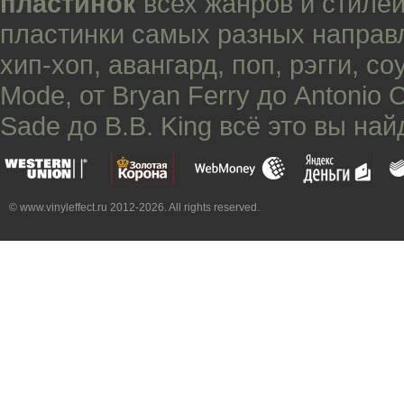
пластинок
всех жанров и стилей
пластинки самых разных направ
хип-хоп
,
авангард
,
поп
,
рэгги
,
со
Mode
, от
Bryan Ferry
до
Antonio 
Sade
до
B.B. King
всё это вы най
© www.vinyleffect.ru 2012-2026. All rights reserved.