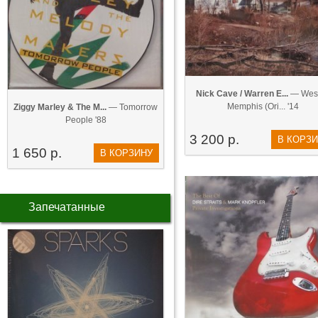
Nick Cave / Warren E...
— West
Memphis (Ori... '14
Ziggy Marley & The M...
— Tomorrow
People '88
3 200 р.
В КОРЗ
1 650 р.
В КОРЗИНУ
Запечатанные