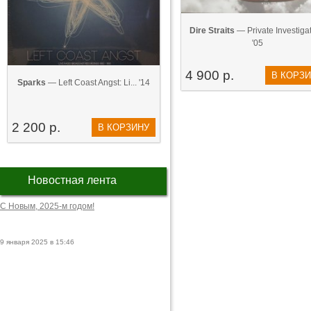
Dire Straits
— Private Investigati
'05
4 900 р.
В КОРЗ
Sparks
— Left Coast Angst: Li... '14
2 200 р.
В КОРЗИНУ
Новостная лента
С Новым, 2025-м годом!
9 января 2025 в 15:46