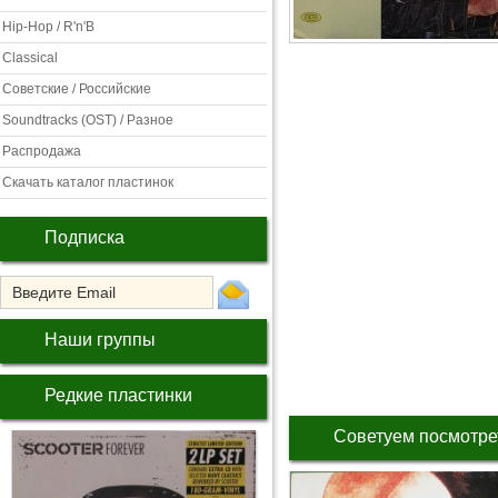
Hip-Hop / R'n'B
Classical
Советские / Российские
Soundtracks (OST) / Разное
Распродажа
Скачать каталог пластинок
Подписка
Наши группы
Редкие пластинки
Советуем посмотре