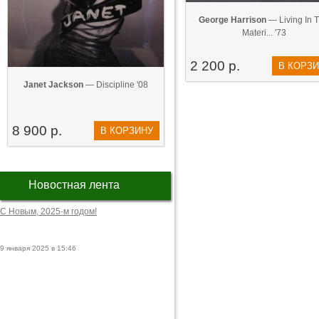
George Harrison
— Living In 
Materi... '73
2 200 р.
В КОРЗ
Janet Jackson
— Discipline '08
8 900 р.
В КОРЗИНУ
Новостная лента
С Новым, 2025-м годом!
9 января 2025 в 15:46