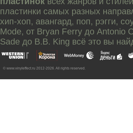
пластинок
всех жанров и стилей
пластинки самых разных направ
хип-хоп
,
авангард
,
поп
,
рэгги
,
со
Mode
, от
Bryan Ferry
до
Antonio 
Sade
до
B.B. King
всё это вы най
© www.vinyleffect.ru 2012-2026. All rights reserved.