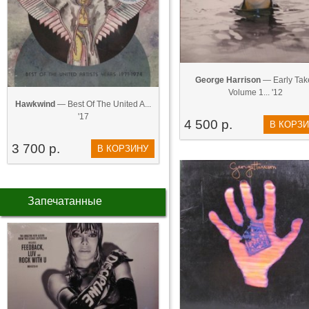
George Harrison
— Early Tak
Volume 1... '12
Hawkwind
— Best Of The United A...
'17
4 500 р.
В КОРЗ
3 700 р.
В КОРЗИНУ
Запечатанные