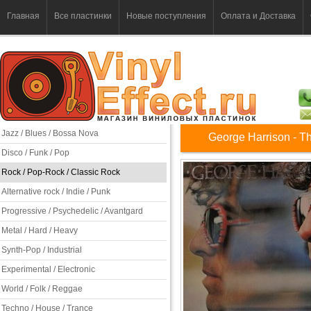
Главная
Все пластинки
Новые поступления
Оплата и Доставка
Jazz / Blues / Bossa Nova
George Harrison - Th
Disco / Funk / Pop
Rock / Pop-Rock / Classic Rock
Alternative rock / Indie / Punk
Progressive / Psychedelic / Avantgard
Metal / Hard / Heavy
Synth-Pop / Industrial
Experimental / Electronic
World / Folk / Reggae
Techno / House / Trance