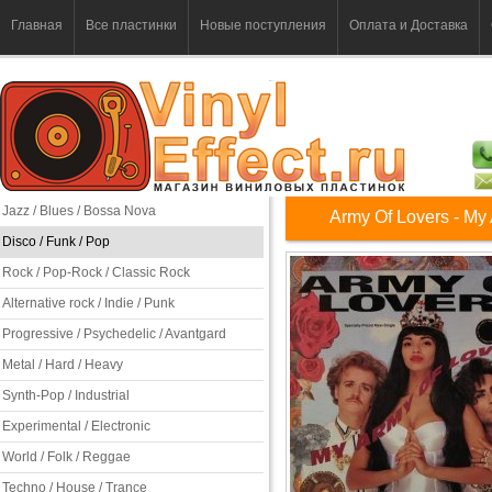
Главная
Все пластинки
Новые поступления
Оплата и Доставка
Jazz / Blues / Bossa Nova
Army Of Lovers - My
Disco / Funk / Pop
Rock / Pop-Rock / Classic Rock
Alternative rock / Indie / Punk
Progressive / Psychedelic / Avantgard
Metal / Hard / Heavy
Synth-Pop / Industrial
Experimental / Electronic
World / Folk / Reggae
Techno / House / Trance