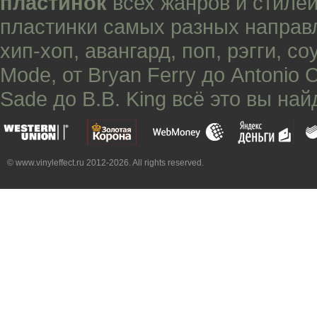
пластинок
всех жанров и стилей
пластинки самых разных направ
хип-хоп
,
авангард
,
поп
,
рэгги
,
со
Mode
, от
Bryan Ferry
до
Antonio 
Sade
до
B.B. King
всё это вы най
© www.vinyleffect.ru 2012-2026. All rights reserved.