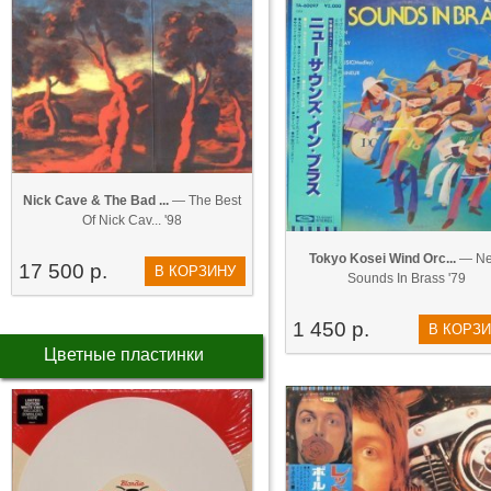
Nick Cave & The Bad ...
— The Best
Of Nick Cav... '98
Tokyo Kosei Wind Orc...
— N
17 500 р.
В КОРЗИНУ
Sounds In Brass '79
1 450 р.
В КОРЗ
Цветные пластинки