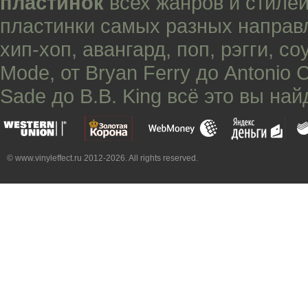
пластинок
всех жанров и стилей
пластинки самых разных направ
хип-хоп
,
авангард
,
поп
,
рэгги
,
со
Mode
, от
Bryan Ferry
до
Antonio 
Sade
до
B.B. King
всё это вы най
© www.vinyleffect.ru 2012-2026. All rights reserved.