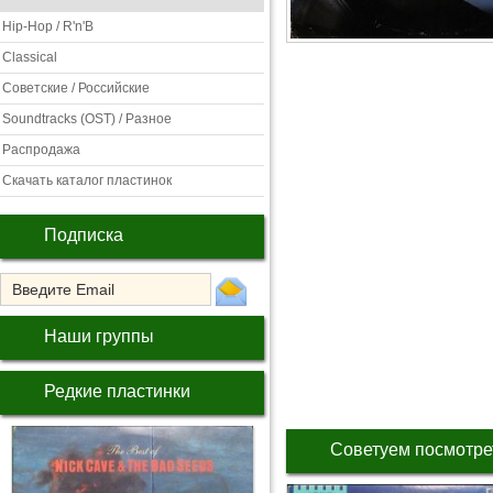
Hip-Hop / R'n'B
Classical
Советские / Российские
Soundtracks (OST) / Разное
Распродажа
Скачать каталог пластинок
Подписка
Наши группы
Редкие пластинки
Советуем посмотре