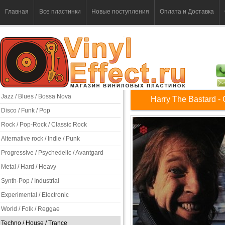
Главная
Все пластинки
Новые поступления
Оплата и Доставка
Jazz / Blues / Bossa Nova
Harry The Bastard‎ - 
Disco / Funk / Pop
Rock / Pop-Rock / Classic Rock
Alternative rock / Indie / Punk
Progressive / Psychedelic / Avantgard
Metal / Hard / Heavy
Synth-Pop / Industrial
Experimental / Electronic
World / Folk / Reggae
Techno / House / Trance