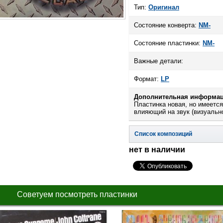
Тип:
Оригинал
Состояние конверта:
NM-
Состояние пластинки:
NM-
Важные детали:
Формат:
LP
Дополнительная информац
Пластинка новая, но имеетс
влияющий на звук (визуально 
Список композиций
нет в наличии
Советуем посмотреть пластинки