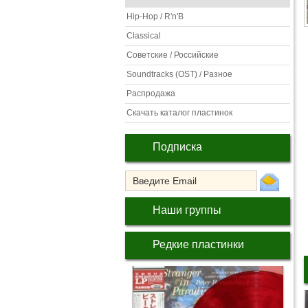
Hip-Hop / R'n'B
Classical
Советские / Российские
Soundtracks (OST) / Разное
Распродажа
Скачать каталог пластинок
Подписка
Наши группы
Редкие пластинки