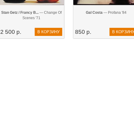
Stan Getz / Francy B...
— Change Of
Gal Costa
— Profana '84
Scenes '71
2 500 р.
850 р.
В КОРЗИНУ
В КОРЗИН