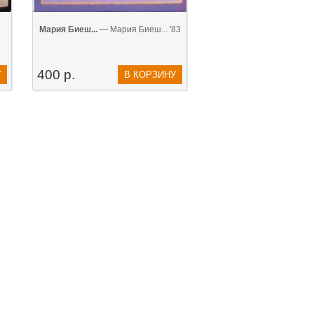
Мария Биеш...
— Мария Биеш... '83
400 р.
У
В КОРЗИНУ