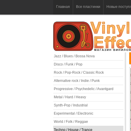
Главная
Все пластинки
Новые поступ
Jazz / Blues / Bossa Nova
Disco / Funk / Pop
Rock / Pop-Rock / Classic Rock
Alternative rock / Indie / Punk
Progressive / Psychedelic / Avantgard
Metal / Hard / Heavy
Synth-Pop / Industrial
Experimental / Electronic
World / Folk / Reggae
Techno / House / Trance