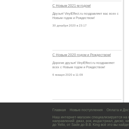
С Новым 2021-м годом!
Друзья! VinylEffect.ru поздравляет вас всех с
Новым годом и Рождеством!
30 декабря 2020 в 23:17
С Новым 2020 годом и Рождеством!
Дорогие друзья! VinylEffect.ru поздравляет
всех с Новым годом и Рождеством!
6 января 2020 в 11:09
Главная
Новые поступления
Оплата и Дос
Наш интернет-магазин специализируется на
направлений:
джаз
,
рок
,
индастриал
,
диско
,
хи
до
Yello
, от
Sade
до
B.B. King
всё это вы найде