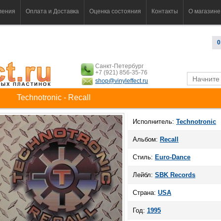
ления
Оплата и Доставка
Оценка состояния
Контакты
О магазине
0
Санкт-Петербург
+7 (921) 856-35-76
shop@vinyleffect.ru
Technotronic - Recall
Исполнитель:
Technotronic
Альбом:
Recall
Стиль:
Euro-Dance
Лейбл:
SBK Records
Страна:
USA
Год:
1995