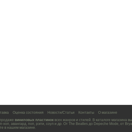
тавка
Оценка состояния
Новости/Статьи
Контакты
О магазине
 продаже
виниловых пластинок
всех жанров и стилей. В каталоге магазина 
п-хоп
,
авангард
,
поп
,
рэгги
,
соул
и др. От
The Beatles
до
Depeche Mode
, от
Brya
те в нашем магазине.