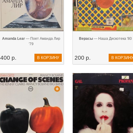
Amanda Lear
— Поет Аманда Лир
Верасы
— Наша Дискотека '80
'79
400 р.
200 р.
В КОРЗИНУ
В КОРЗИН