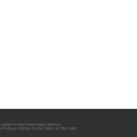
вы найдете пластинки самых разных
n Ferry
до
Antonio Carlos Jobim
, от
Stan Getz