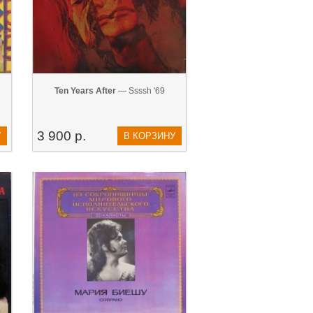
Ten Years After
— Ssssh '69
3 900 р.
У
В КОРЗИНУ