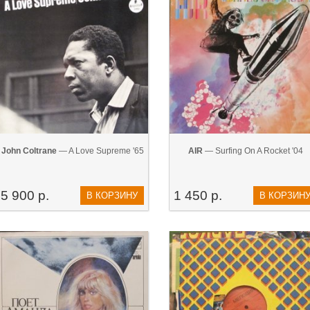
John Coltrane
— A Love Supreme '65
AIR
— Surfing On A Rocket '04
5 900 р.
1 450 р.
В КОРЗИНУ
В КОРЗИН