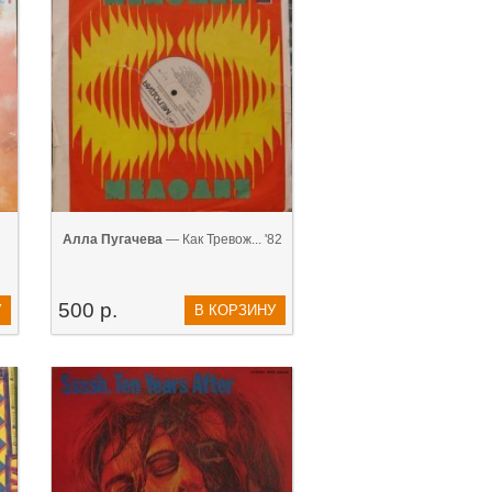
Алла Пугачева
— Как Тревож... '82
500 р.
У
В КОРЗИНУ