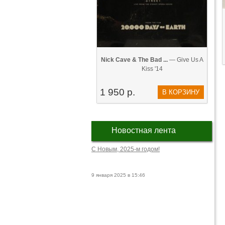
Nick Cave & The Bad ...
— Give Us A
Kiss '14
1 950 р.
В КОРЗИНУ
Новостная лента
С Новым, 2025-м годом!
9 января 2025 в 15:46