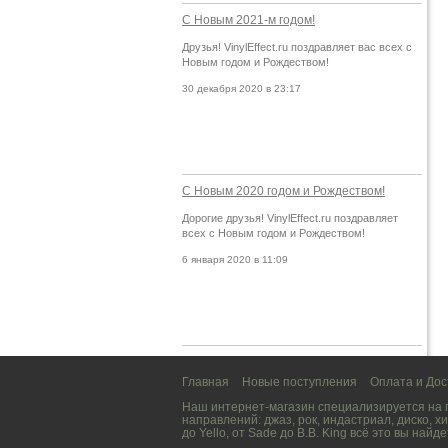
С Новым 2021-м годом!
Друзья! VinylEffect.ru поздравляет вас всех с
Новым годом и Рождеством!
30 декабря 2020 в 23:17
С Новым 2020 годом и Рождеством!
Дорогие друзья! VinylEffect.ru поздравляет
всех с Новым годом и Рождеством!
6 января 2020 в 11:09
Главная
Новые поступления
Оплата и Дос
Наш интернет-магазин специализируется на
направлений:
джаз
,
рок
,
индастриал
,
диско
,
хи
до
Yello
, от
Sade
до
B.B. King
всё это вы найде