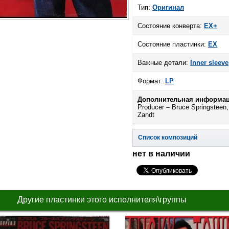
Тип:
Оригинал
Состояние конверта:
EX+
Состояние пластинки:
EX
Важные детали:
Inner sleeve
Формат:
LP
Дополнительная информац
Producer – Bruce Springsteen,
Zandt
Список композиций
нет в наличии
Другие пластинки этого исполнителя\группы