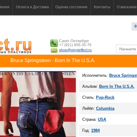
ления
Оплата и Доставка
Оценка состояния
Контакты
О магазине
0
Санкт-Петербург
+7 (921) 856-35-76
shop@vinyleffect.ru
Bruce Springsteen - Born In The U.S.A.
Исполнитель:
Bruce Springs
Альбом:
Born In The U.S.A.
Стиль:
Pop-Rock
Лейбл:
Columbia
Страна:
USA
Год:
1984