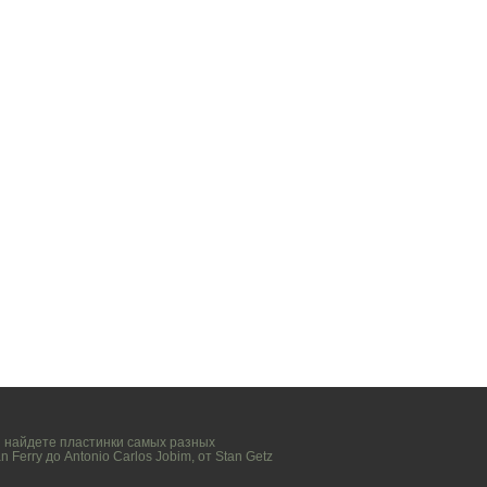
вы найдете пластинки самых разных
n Ferry
до
Antonio Carlos Jobim
, от
Stan Getz