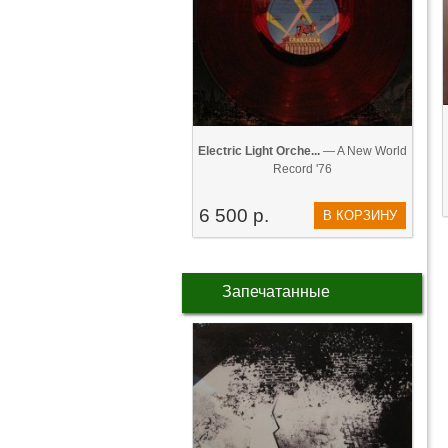
Electric Light Orche...
— A New World
Record '76
6 500 р.
В КОРЗИНУ
Запечатанные