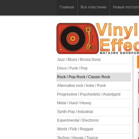
Главная
Все пластинки
Новые поступ
Jazz / Blues / Bossa Nova
Disco / Funk / Pop
Rock / Pop-Rock / Classic Rock
Alternative rock / Indie / Punk
Progressive / Psychedelic / Avantgard
Metal / Hard / Heavy
Synth-Pop / Industrial
Experimental / Electronic
World / Folk / Reggae
Techno / House / Trance