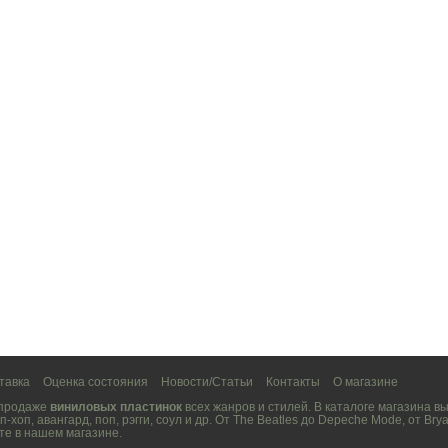
тавка
Оценка состояния
Новости/Статьи
Контакты
О магазине
 продаже
виниловых пластинок
всех жанров и стилей. В каталоге магазина 
п-хоп
,
авангард
,
поп
,
рэгги
,
соул
и др. От
The Beatles
до
Depeche Mode
, от
Brya
те в нашем магазине.