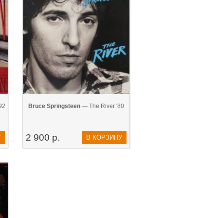
92
Bruce Springsteen
— The River '80
2 900 р.
У
В КОРЗИНУ