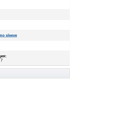
mo sleeve
ия:
 7