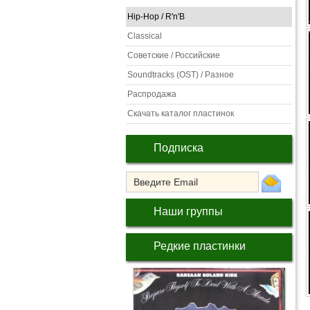
Hip-Hop / R'n'B
Classical
Советские / Российские
Soundtracks (OST) / Разное
Распродажа
Скачать каталог пластинок
Подписка
Наши группы
Редкие пластинки