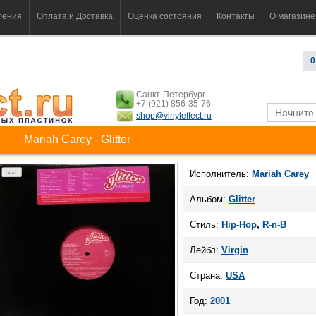
ления
Оплата и Доставка
Оценка состояния
Контакты
О магазине
0
Санкт-Петербург
+7 (921) 856-35-76
shop@vinyleffect.ru
Mariah Carey - Glitter
Исполнитель:
Mariah Carey
Альбом:
Glitter
Стиль:
Hip-Hop
,
R-n-B
Лейбл:
Virgin
Страна:
USA
Год:
2001