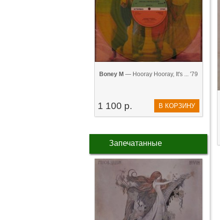
Boney M
— Hooray Hooray, It's ... '79
1 100 р.
В КОРЗИНУ
Запечатанные