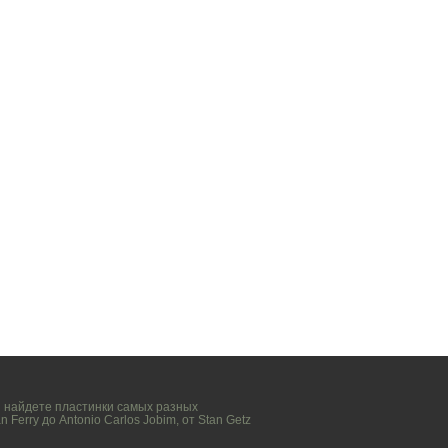
вы найдете пластинки самых разных
n Ferry
до
Antonio Carlos Jobim
, от
Stan Getz