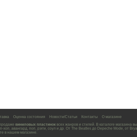
тавка
Оценка состояния
Новости/Статьи
Контакты
О магазине
 продаже
виниловых пластинок
всех жанров и стилей. В каталоге магазина 
п-хоп
,
авангард
,
поп
,
рэгги
,
соул
и др. От
The Beatles
до
Depeche Mode
, от
Brya
те в нашем магазине.