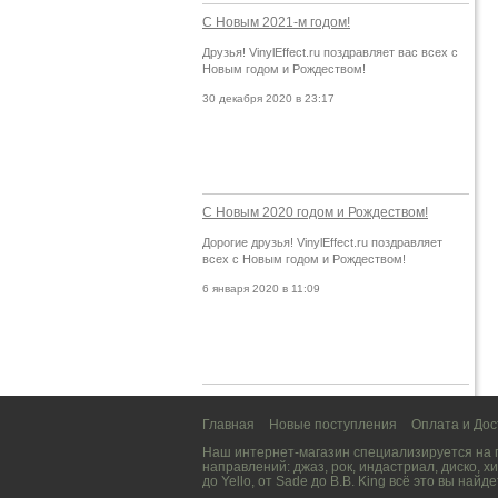
С Новым 2021-м годом!
Друзья! VinylEffect.ru поздравляет вас всех с
Новым годом и Рождеством!
30 декабря 2020 в 23:17
С Новым 2020 годом и Рождеством!
Дорогие друзья! VinylEffect.ru поздравляет
всех с Новым годом и Рождеством!
6 января 2020 в 11:09
Главная
Новые поступления
Оплата и Дос
Наш интернет-магазин специализируется на
направлений:
джаз
,
рок
,
индастриал
,
диско
,
хи
до
Yello
, от
Sade
до
B.B. King
всё это вы найде