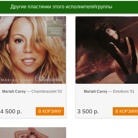
Другие пластинки этого исполнителя\группы
Mariah Carey
— Charmbracelet '02
Mariah Carey
— Emotions '91
4 500 р.
3 500 р.
В КОРЗИНУ
В КОРЗИН