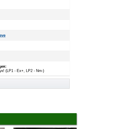
eve
ия:
к! (LP1 - Ex+, LP2 - Nm-)