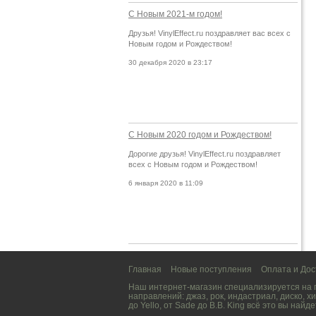
С Новым 2021-м годом!
Друзья! VinylEffect.ru поздравляет вас всех с
Новым годом и Рождеством!
30 декабря 2020 в 23:17
С Новым 2020 годом и Рождеством!
Дорогие друзья! VinylEffect.ru поздравляет
всех с Новым годом и Рождеством!
6 января 2020 в 11:09
Главная
Новые поступления
Оплата и Дос
Наш интернет-магазин специализируется на
направлений:
джаз
,
рок
,
индастриал
,
диско
,
хи
до
Yello
, от
Sade
до
B.B. King
всё это вы найде