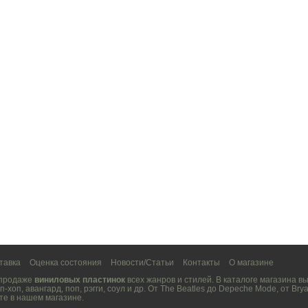
тавка
Оценка состояния
Новости/Статьи
Контакты
О магазине
 продаже
виниловых пластинок
всех жанров и стилей. В каталоге магазина 
п-хоп
,
авангард
,
поп
,
рэгги
,
соул
и др. От
The Beatles
до
Depeche Mode
, от
Brya
те в нашем магазине.