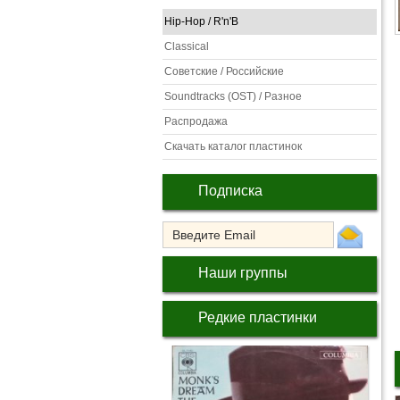
Hip-Hop / R'n'B
Classical
Советские / Российские
Soundtracks (OST) / Разное
Распродажа
Скачать каталог пластинок
Подписка
Наши группы
Редкие пластинки