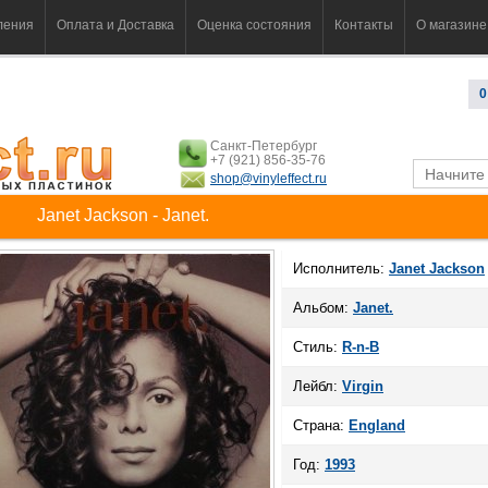
ления
Оплата и Доставка
Оценка состояния
Контакты
О магазине
0
Санкт-Петербург
+7 (921) 856-35-76
shop@vinyleffect.ru
Janet Jackson - Janet.
Исполнитель:
Janet Jackson
Альбом:
Janet.
Стиль:
R-n-B
Лейбл:
Virgin
Страна:
England
Год:
1993