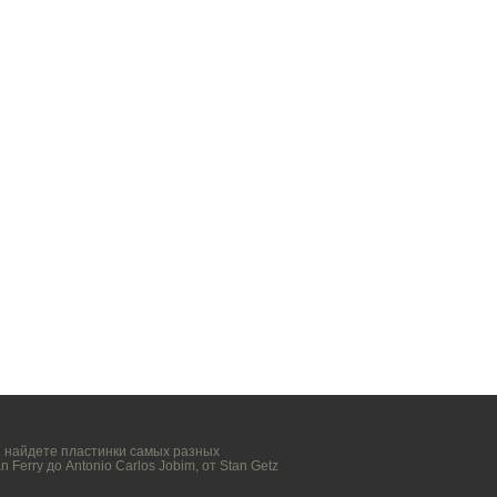
вы найдете пластинки самых разных
n Ferry
до
Antonio Carlos Jobim
, от
Stan Getz