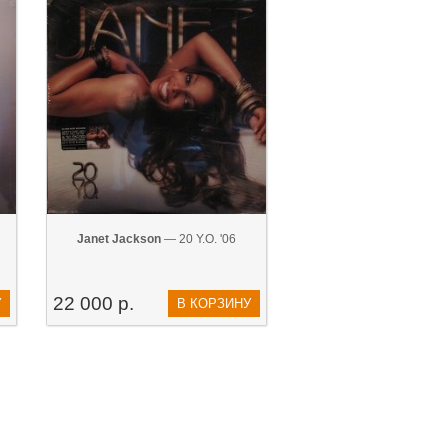
Janet Jackson
— 20 Y.O. '06
22 000 р.
У
В КОРЗИНУ