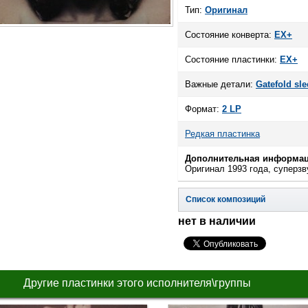
Тип:
Оригинал
Состояние конверта:
EX+
Состояние пластинки:
EX+
Важные детали:
Gatefold sle
Формат:
2 LP
Редкая пластинка
Дополнительная информац
Оригинал 1993 года, суперзву
Список композиций
нет в наличии
Другие пластинки этого исполнителя\группы