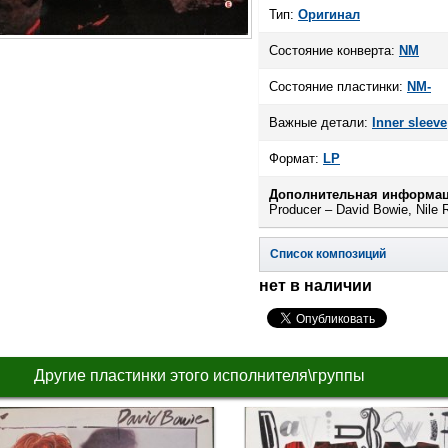
Тип:
Оригинал
Состояние конверта:
NM
Состояние пластинки:
NM-
Важные детали:
Inner sleeve
Формат:
LP
Дополнительная информац
Producer – David Bowie, Nile 
Список композиций
нет в наличии
Другие пластинки этого исполнителя\группы