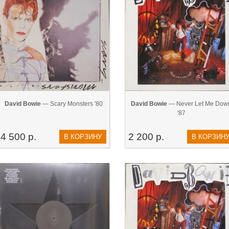
David Bowie
— Scary Monsters '80
David Bowie
— Never Let Me Dow
'87
4 500 р.
2 200 р.
В КОРЗИНУ
В КОРЗИН