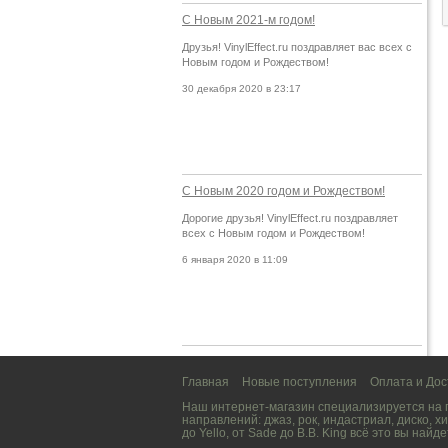
С Новым 2021-м годом!
Друзья! VinylEffect.ru поздравляет вас всех с
Новым годом и Рождеством!
30 декабря 2020 в 23:17
С Новым 2020 годом и Рождеством!
Дорогие друзья! VinylEffect.ru поздравляет
всех с Новым годом и Рождеством!
6 января 2020 в 11:09
Главная
Новые поступления
Оплата и Дос
Наш интернет-магазин специализируется на
направлений:
джаз
,
рок
,
индастриал
,
диско
,
хи
до
Yello
, от
Sade
до
B.B. King
всё это вы найде