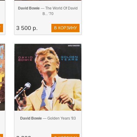
David Bowie
— The World Of David
B... '70
3 500 р.
У
В КОРЗИНУ
David Bowie
— Golden Years '83