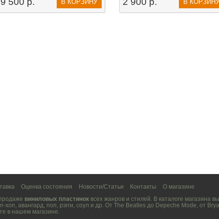
9 500 р.
2 900 р.
В КОРЗИНУ
В КОРЗИН
тавка
Оценка состояния
Новости/Статьи
Контакты
О магазине
 продаже
виниловых пластинок
всех жанров и стилей. В каталоге магазина 
п-хоп
,
авангард
,
поп
,
рэгги
,
соул
и др. От
The Beatles
до
Depeche Mode
, от
Brya
те в нашем магазине.