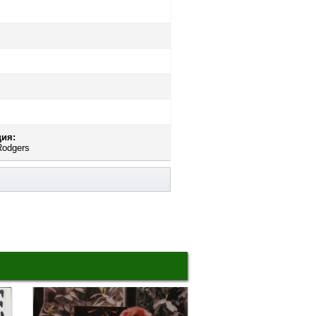
ия:
Rodgers