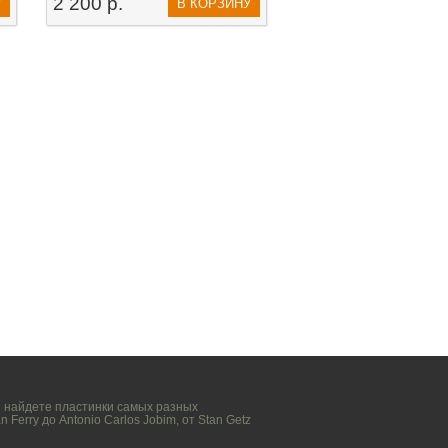
2 200 р.
У
В КОРЗИНУ
вы найдете пластинки самых разных
n Ferry
до
Antonio Carlos Jobim
, от
Stan Getz