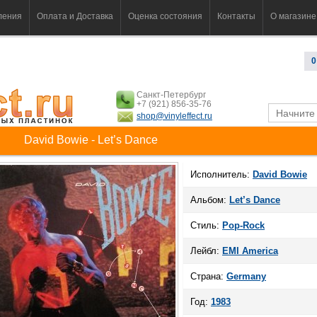
ления
Оплата и Доставка
Оценка состояния
Контакты
О магазине
0
Санкт-Петербург
+7 (921) 856-35-76
shop@vinyleffect.ru
David Bowie - Let’s Dance
Исполнитель:
David Bowie
Альбом:
Let’s Dance
Стиль:
Pop-Rock
Лейбл:
EMI America
Страна:
Germany
Год:
1983