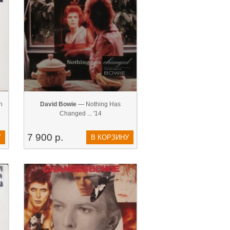
n
David Bowie
— Nothing Has
Changed ... '14
7 900 р.
У
В КОРЗИНУ