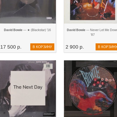
David Bowie
— ★ (Blackstar) '16
David Bowie
— Never Let Me Dow
'87
17 500 р.
2 900 р.
В КОРЗИНУ
В КОРЗИН