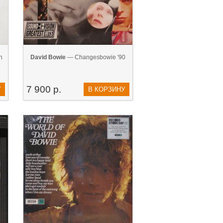
n
David Bowie
— Changesbowie '90
7 900 р.
У
В КОРЗИНУ