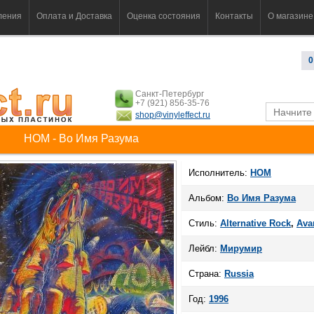
ления
Оплата и Доставка
Оценка состояния
Контакты
О магазине
0
Санкт-Петербург
+7 (921) 856-35-76
shop@vinyleffect.ru
НОМ - Во Имя Разума
Исполнитель:
НОМ
Альбом:
Во Имя Разума
Стиль:
Alternative Rock
,
Ava
Лейбл:
Мирумир
Страна:
Russia
Год:
1996