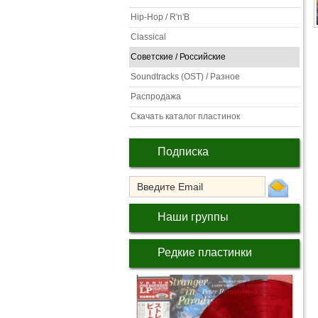
Hip-Hop / R'n'B
Classical
Советские / Российские
Soundtracks (OST) / Разное
Распродажа
Скачать каталог пластинок
Подписка
Наши группы
Редкие пластинки