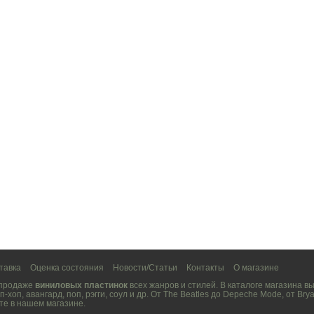
тавка
Оценка состояния
Новости/Статьи
Контакты
О магазине
 продаже
виниловых пластинок
всех жанров и стилей. В каталоге магазина 
п-хоп
,
авангард
,
поп
,
рэгги
,
соул
и др. От
The Beatles
до
Depeche Mode
, от
Brya
те в нашем магазине.