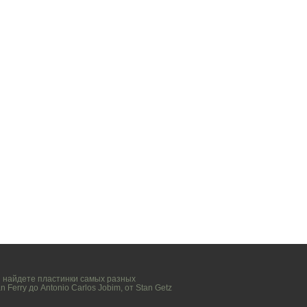
вы найдете пластинки самых разных
n Ferry
до
Antonio Carlos Jobim
, от
Stan Getz