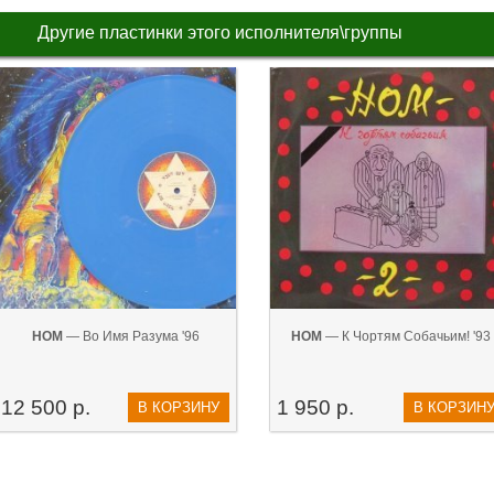
Другие пластинки этого исполнителя\группы
НОМ
— Во Имя Разума '96
НОМ
— К Чортям Собачьим! '93
12 500 р.
1 950 р.
В КОРЗИНУ
В КОРЗИН