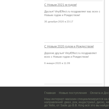
С Новым 2021-м годом!
Друзья! VinylEffect.ru поздравляет вас всех с
Новым годом и Рождеством!
30 декабря 2020 в 23:17
С Новым 2020 годом и Рождеством!
Дорогие друзья! VinylEffect.ru поздравляет
всех с Новым годом и Рождеством!
6 января 2020 в 11:09
Главная
Новые поступления
Оплата и Дос
Наш интернет-магазин специализируется на
направлений:
джаз
,
рок
,
индастриал
,
диско
,
хи
до
Yello
, от
Sade
до
B.B. King
всё это вы найде