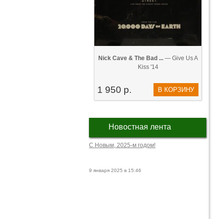
Nick Cave & The Bad ...
— Give Us A
Kiss '14
1 950 р.
В КОРЗИНУ
Новостная лента
С Новым, 2025-м годом!
9 января 2025 в 15:46