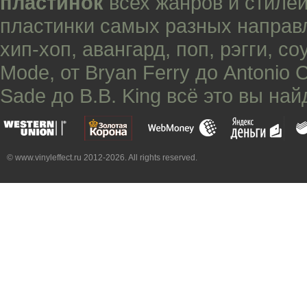
пластинок
всех жанров и стилей
пластинки самых разных направ
хип-хоп
,
авангард
,
поп
,
рэгги
,
со
Mode
, от
Bryan Ferry
до
Antonio 
Sade
до
B.B. King
всё это вы най
© www.vinyleffect.ru 2012-2026. All rights reserved.