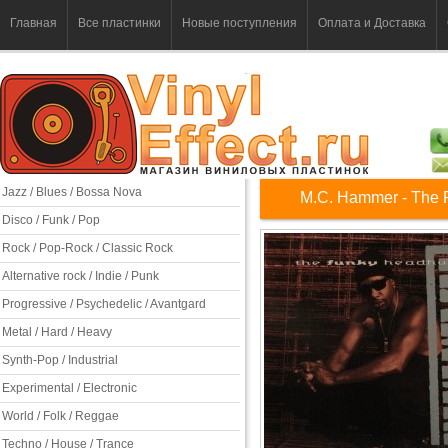
Главная
Все пластинки
Новые поступления
Оплата и Доставка
Jazz / Blues / Bossa Nova
M.C. Hammer - The 
Disco / Funk / Pop
Rock / Pop-Rock / Classic Rock
Alternative rock / Indie / Punk
Progressive / Psychedelic / Avantgard
Metal / Hard / Heavy
Synth-Pop / Industrial
Experimental / Electronic
World / Folk / Reggae
Techno / House / Trance