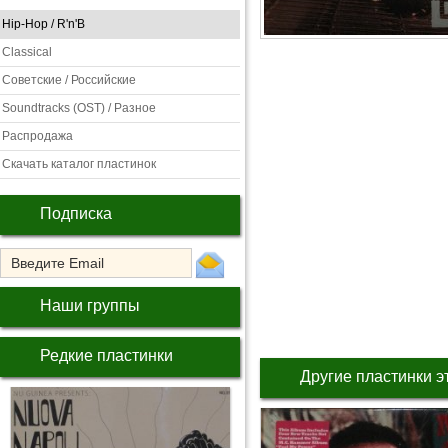
Hip-Hop / R'n'B
Classical
Советские / Российские
Soundtracks (OST) / Разное
Распродажа
Скачать каталог пластинок
Подписка
Наши группы
Редкие пластинки
Другие пластинки э