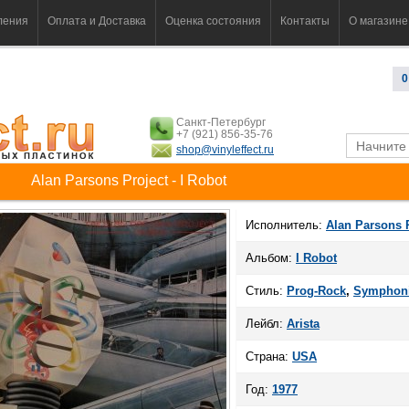
ления
Оплата и Доставка
Оценка состояния
Контакты
О магазине
0
Санкт-Петербург
+7 (921) 856-35-76
shop@vinyleffect.ru
Alan Parsons Project - I Robot
Исполнитель:
Alan Parsons 
Альбом:
I Robot
Стиль:
Prog-Rock
,
Symphoni
Лейбл:
Arista
Страна:
USA
Год:
1977