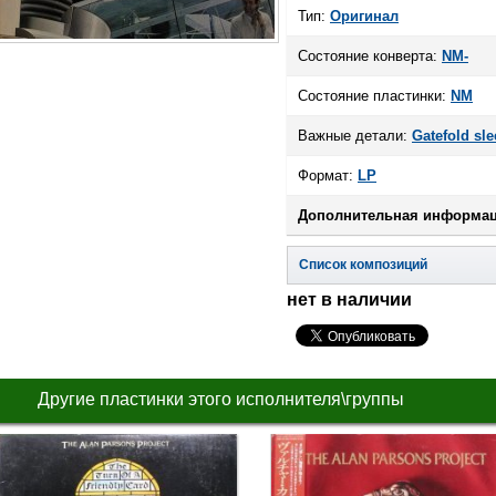
Тип:
Оригинал
Состояние конверта:
NM-
Состояние пластинки:
NM
Важные детали:
Gatefold sle
Формат:
LP
Дополнительная информац
Список композиций
нет в наличии
Другие пластинки этого исполнителя\группы