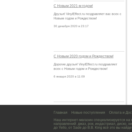
С Новым 2021-м годом!
Друзья! VinylEffect.ru поздравляет вас всех с
Новым годом и Рождеством!
30 декабря 2020 в 23:17
С Новым 2020 годом и Рождеством!
Дорогие друзья! VinylEffect.ru поздравляет
всех с Новым годом и Рождеством!
6 января 2020 в 11:09
Главная
Новые поступления
Оплата и Дос
Наш интернет-магазин специализируется на
направлений:
джаз
,
рок
,
индастриал
,
диско
,
хи
до
Yello
, от
Sade
до
B.B. King
всё это вы найде