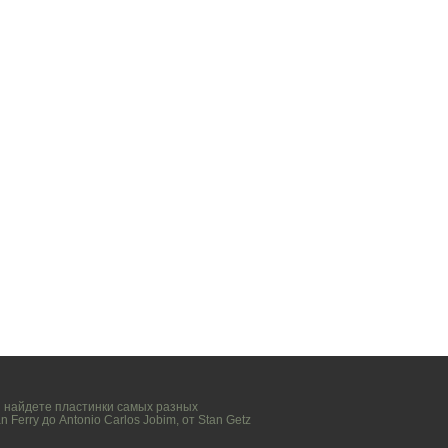
вы найдете пластинки самых разных
n Ferry
до
Antonio Carlos Jobim
, от
Stan Getz