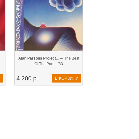
Alan Parsons Project...
— The Best
Of The Pars... '83
4 200 р.
У
В КОРЗИНУ