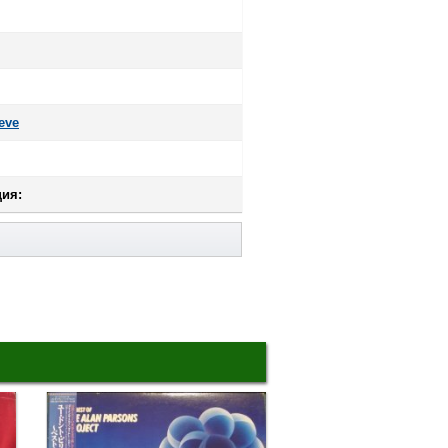
eve
ия: