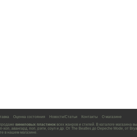
тавка
Оценка состояния
Новости/Статьи
Контакты
О магазине
 продаже
виниловых пластинок
всех жанров и стилей. В каталоге магазина 
п-хоп
,
авангард
,
поп
,
рэгги
,
соул
и др. От
The Beatles
до
Depeche Mode
, от
Brya
те в нашем магазине.