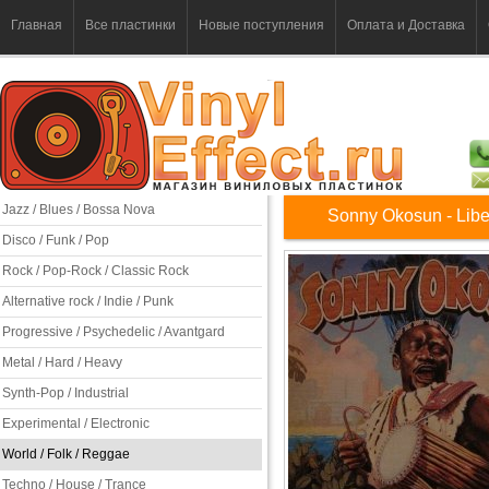
Главная
Все пластинки
Новые поступления
Оплата и Доставка
Jazz / Blues / Bossa Nova
Sonny Okosun - Libe
Disco / Funk / Pop
Rock / Pop-Rock / Classic Rock
Alternative rock / Indie / Punk
Progressive / Psychedelic / Avantgard
Metal / Hard / Heavy
Synth-Pop / Industrial
Experimental / Electronic
World / Folk / Reggae
Techno / House / Trance