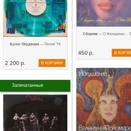
Сборник
— О Женщинах ... '
Булат Окуджава
— Песни '76
450 р.
В КОРЗ
2 200 р.
В КОРЗИНУ
Запечатанные