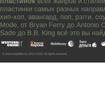
пластинок
всех жанров и стилей
пластинки самых разных направ
хип-хоп
,
авангард
,
поп
,
рэгги
,
со
Mode
, от
Bryan Ferry
до
Antonio 
Sade
до
B.B. King
всё это вы най
© www.vinyleffect.ru 2012-2026. All rights reserved.