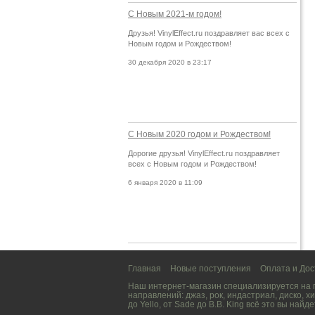
С Новым 2021-м годом!
Друзья! VinylEffect.ru поздравляет вас всех с
Новым годом и Рождеством!
30 декабря 2020 в 23:17
С Новым 2020 годом и Рождеством!
Дорогие друзья! VinylEffect.ru поздравляет
всех с Новым годом и Рождеством!
6 января 2020 в 11:09
Главная
Новые поступления
Оплата и Дос
Наш интернет-магазин специализируется на
направлений:
джаз
,
рок
,
индастриал
,
диско
,
хи
до
Yello
, от
Sade
до
B.B. King
всё это вы найде