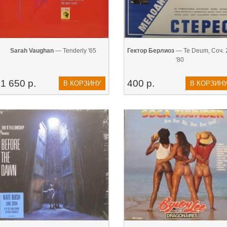
Sarah Vaughan
— Tenderly '65
Гектор Берлиоз
— Te Deum, Соч. 
'80
1 650 р.
400 р.
В КОРЗИНУ
В КОРЗИН