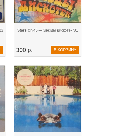
22
Stars On 45
— Звезды Дискотек '81
300 р.
У
В КОРЗИНУ