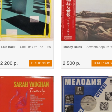
Laid Back
— One Life / It's The ... '85
Moody Blues
— Seventh Sojourn '
2 200 р.
2 500 р.
В КОРЗИНУ
В КОРЗИН