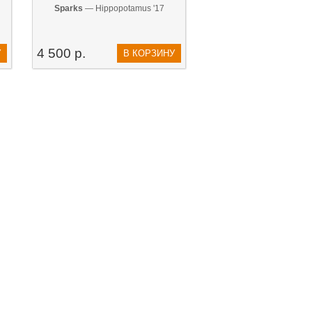
Sparks
— Hippopotamus '17
4 500 р.
У
В КОРЗИНУ