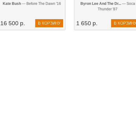
Kate Bush
— Before The Dawn '16
Byron Lee And The Dr...
— Soca
Thunder '87
16 500 р.
1 650 р.
В КОРЗИНУ
В КОРЗИН