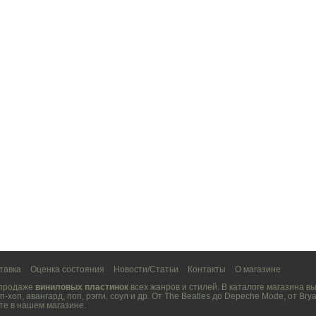
тавка
Оценка состояния
Новости/Статьи
Контакты
О магазине
 продаже
виниловых пластинок
всех жанров и стилей. В каталоге магазина 
п-хоп
,
авангард
,
поп
,
рэгги
,
соул
и др. От
The Beatles
до
Depeche Mode
, от
Brya
те в нашем магазине.