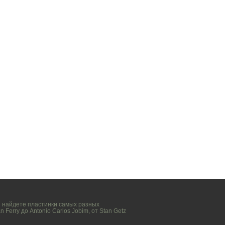
вы найдете пластинки самых разных
n Ferry
до
Antonio Carlos Jobim
, от
Stan Getz