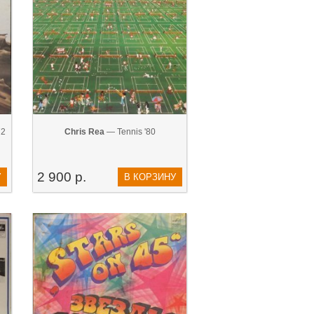
72
Chris Rea
— Tennis '80
2 900 р.
У
В КОРЗИНУ