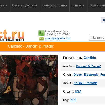
ления
Оплата и Доставка
Оценка состояния
Контакты
О магазине
0
Санкт-Петербург
+7 (921) 856-35-76
shop@vinyleffect.ru
Candido - Dancin' & Pracin'
Исполнитель:
Candido
Альбом:
Dancin' & Pracin'
Стиль:
Disco
,
Electronic
,
Fu
Лейбл:
Salsoul Records
Страна:
USA
Год:
1979