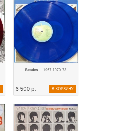
Beatles
— 1967-1970 '73
6 500 р.
У
В КОРЗИНУ