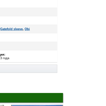
,
Gatefold sleeve
,
Оbi
ия:
3 года