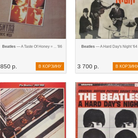
Beatles
— A Taste Of Honey = ... '86
Beatles
— A Hard Day's Night '64
850 р.
3 700 р.
В КОРЗИНУ
В КОРЗИН