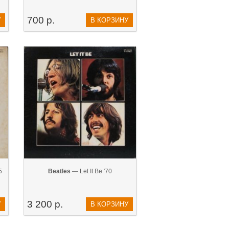
700 р.
У
В КОРЗИНУ
5
Beatles
— Let It Be '70
3 200 р.
У
В КОРЗИНУ