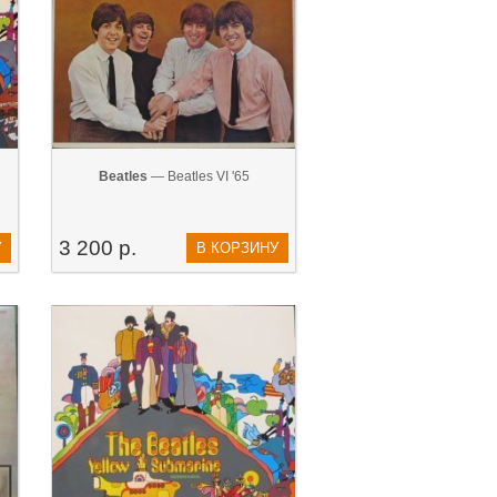
Beatles
— Beatles VI '65
3 200 р.
У
В КОРЗИНУ