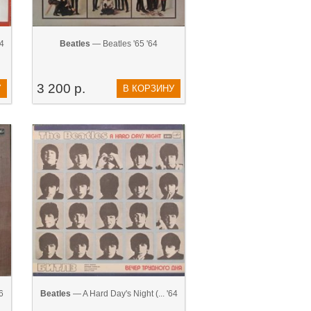
64
Beatles
— Beatles '65 '64
3 200 р.
У
В КОРЗИНУ
6
Beatles
— A Hard Day's Night (... '64