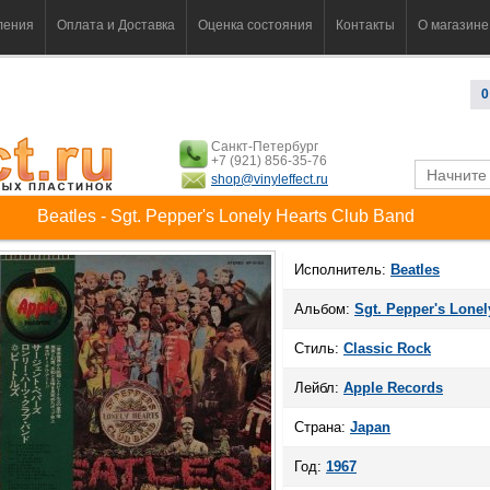
ления
Оплата и Доставка
Оценка состояния
Контакты
О магазине
0
Санкт-Петербург
+7 (921) 856-35-76
shop@vinyleffect.ru
Beatles - Sgt. Pepper's Lonely Hearts Club Band
Исполнитель:
Beatles
Альбом:
Sgt. Pepper's Lonel
Стиль:
Classic Rock
Лейбл:
Apple Records
Страна:
Japan
Год:
1967