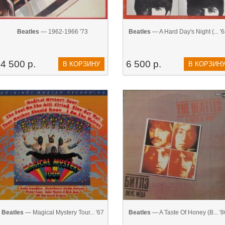
Beatles
— 1962-1966 '73
Beatles
— A Hard Day's Night (... '
4 500 р.
6 500 р.
В КОРЗИНУ
В КОРЗИН
Beatles
— Magical Mystery Tour... '67
Beatles
— A Taste Of Honey (В... '8