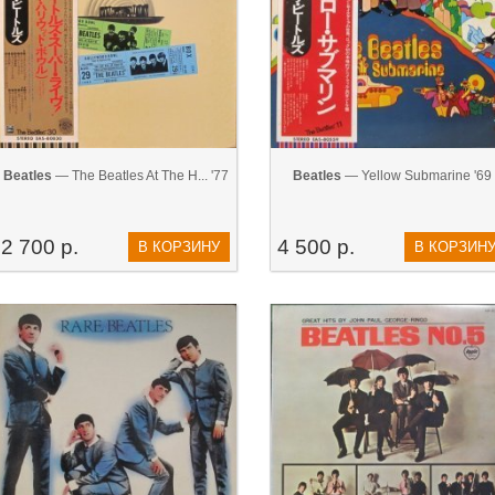
Beatles
— The Beatles At The H... '77
Beatles
— Yellow Submarine '69
2 700 р.
4 500 р.
В КОРЗИНУ
В КОРЗИН