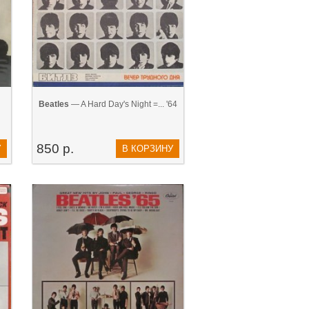
Beatles
— A Hard Day's Night =... '64
850 р.
У
В КОРЗИНУ