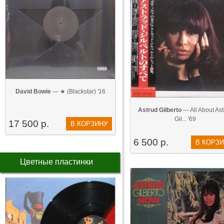
David Bowie
— ★ (Blackstar) '16
Astrud Gilberto
— All About Ast
Gil... '69
17 500 р.
В КОРЗИНУ
6 500 р.
В КОРЗ
Цветные пластинки