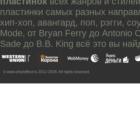
пластинок
всех жанров и стилей
пластинки самых разных направ
хип-хоп
,
авангард
,
поп
,
рэгги
,
со
Mode
, от
Bryan Ferry
до
Antonio 
Sade
до
B.B. King
всё это вы най
© www.vinyleffect.ru 2012-2026. All rights reserved.