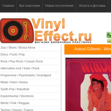
Главная
Все пластинки
Новые поступления
Оплата и Доставка
Jazz / Blues / Bossa Nova
Astrud Gilberto - Wi
Disco / Funk / Pop
Rock / Pop-Rock / Classic Rock
Alternative rock / Indie / Punk
Progressive / Psychedelic / Avantgard
Metal / Hard / Heavy
Synth-Pop / Industrial
Experimental / Electronic
World / Folk / Reggae
Techno / House / Trance