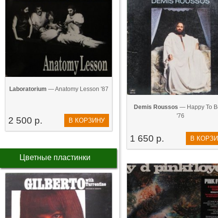
Laboratorium
— Anatomy Lesson '87
Demis Roussos
— Happy To 
'76
2 500 р.
В КОРЗИНУ
1 650 р.
В КОРЗ
Цветные пластинки