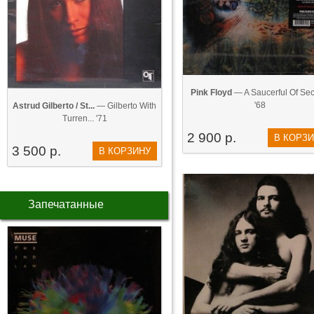
Pink Floyd
— A Saucerful Of Secr
'68
Astrud Gilberto / St...
— Gilberto With
Turren... '71
2 900 р.
В КОРЗ
3 500 р.
В КОРЗИНУ
Запечатанные