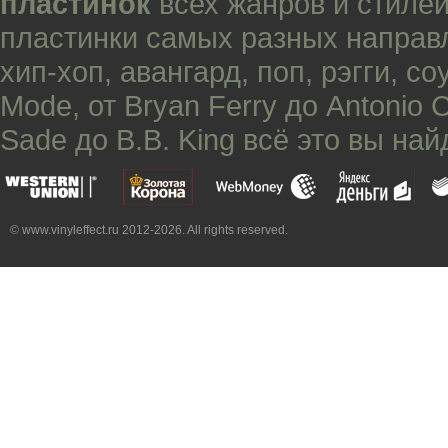
пластинок
всех жанров и стилей
пластинки самых разных направ
хип-хоп
,
авангард
,
поп
,
рэгги
,
со
Mode
, от
Bryan Ferry
до
Antonio 
Sade
до
B.B. King
всё это вы най
© www.vinyleffect.ru 2012-2026. All rights reserved.