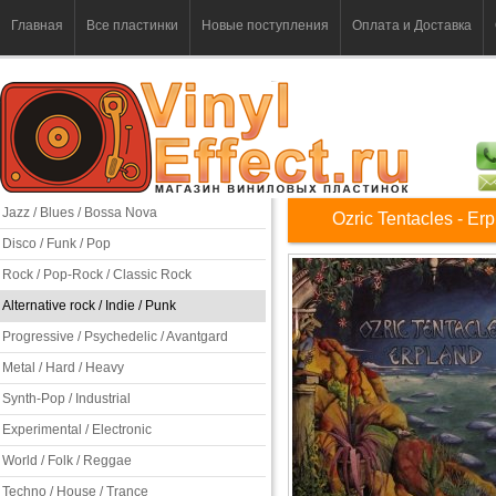
Главная
Все пластинки
Новые поступления
Оплата и Доставка
Jazz / Blues / Bossa Nova
Ozric Tentacles - Er
Disco / Funk / Pop
Rock / Pop-Rock / Classic Rock
Alternative rock / Indie / Punk
Progressive / Psychedelic / Avantgard
Metal / Hard / Heavy
Synth-Pop / Industrial
Experimental / Electronic
World / Folk / Reggae
Techno / House / Trance