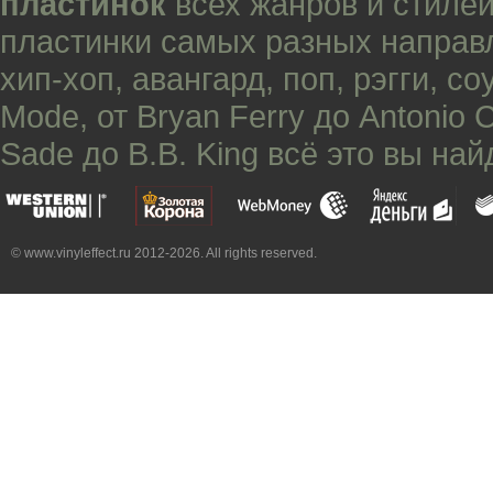
пластинок
всех жанров и стилей
пластинки самых разных направ
хип-хоп
,
авангард
,
поп
,
рэгги
,
со
Mode
, от
Bryan Ferry
до
Antonio 
Sade
до
B.B. King
всё это вы най
© www.vinyleffect.ru 2012-2026. All rights reserved.