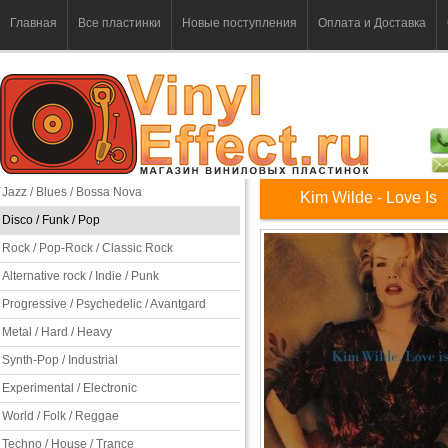
Главная
Все пластинки
Новые поступления
Оплата и Доставка
Jazz / Blues / Bossa Nova
Kim Wilde - Love Is
Disco / Funk / Pop
Rock / Pop-Rock / Classic Rock
Alternative rock / Indie / Punk
Progressive / Psychedelic / Avantgard
Metal / Hard / Heavy
Synth-Pop / Industrial
Experimental / Electronic
World / Folk / Reggae
Techno / House / Trance