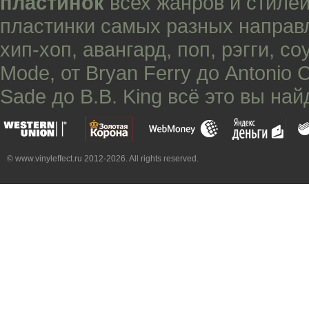
пластинок
всех жанров и стилей
пластинки самых разных направ
хип-хоп
,
авангард
,
поп
,
рэгги
,
со
Mode
, от
Bryan Ferry
до
Antonio 
Sade
до
B.B. King
всё это вы най
© www.vinyleffect.ru 2012-2026. All rights reserved.