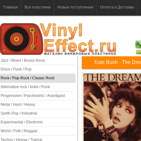
Главная
Все пластинки
Новые поступления
Оплата и Доставка
Jazz / Blues / Bossa Nova
Kate Bush - The Dr
Disco / Funk / Pop
Rock / Pop-Rock / Classic Rock
Alternative rock / Indie / Punk
Progressive / Psychedelic / Avantgard
Metal / Hard / Heavy
Synth-Pop / Industrial
Experimental / Electronic
World / Folk / Reggae
Techno / House / Trance