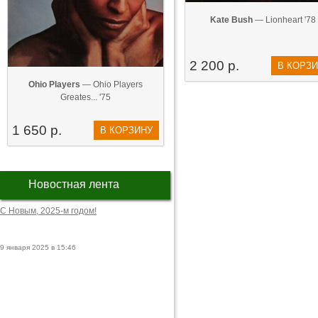
Kate Bush
— Lionheart '78
2 200 р.
В КОРЗ
Ohio Players
— Ohio Players
Greates... '75
1 650 р.
В КОРЗИНУ
Новостная лента
С Новым, 2025-м годом!
9 января 2025 в 15:46