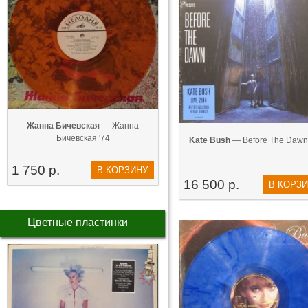
Жанна Бичевская
— Жанна
Бичевская '74
Kate Bush
— Before The Dawn 
1 750 р.
В КОРЗИНУ
16 500 р.
В КОРЗ
Цветные пластинки