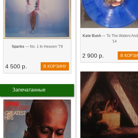
Kate Bush
— To The Waters And 
'14
Sparks
— No. 1 In Heaven '79
2 900 р.
В КОРЗ
4 500 р.
В КОРЗИНУ
Запечатанные