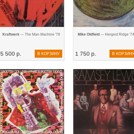
Kraftwerk‎
— The Man·Machine '78
Mike Oldfield
— Hergest Ridge '7
5 500 р.
1 750 р.
В КОРЗИНУ
В КОРЗИН