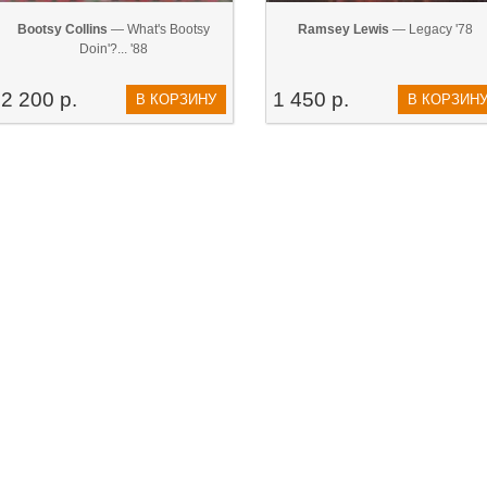
Bootsy Collins
— What's Bootsy
Ramsey Lewis
— Legacy '78
Doin'?... '88
2 200 р.
1 450 р.
В КОРЗИНУ
В КОРЗИН