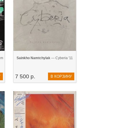
um
Sainkho Namtchylak
— Cyberia '11
7 500 р.
У
В КОРЗИНУ