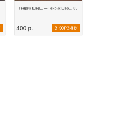
Генрик Шер...
— Генрик Шер... '83
400 р.
У
В КОРЗИНУ