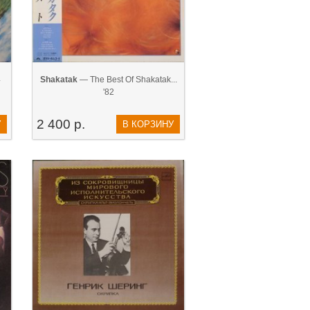
4
Shakatak
— The Best Of Shakatak...
'82
2 400 р.
У
В КОРЗИНУ