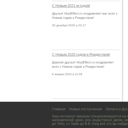
С Новым 2021-м годом!
Друзья! VinylEffect.ru поздравляет вас всех с
Новым годом и Рождеством!
30 декабря 2020 в 23:17
С Новым 2020 годом и Рождеством!
Дорогие друзья! VinylEffect.ru поздравляет
всех с Новым годом и Рождеством!
6 января 2020 в 11:09
Главная
Новые поступления
Оплата и Дос
Наш интернет-магазин специализируется на
направлений:
джаз
,
рок
,
индастриал
,
диско
,
хи
до
Yello
, от
Sade
до
B.B. King
всё это вы найде