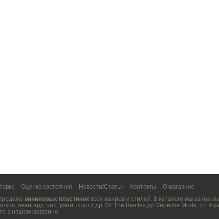
тавка
Оценка состояния
Новости/Статьи
Контакты
О магазине
 продаже
виниловых пластинок
всех жанров и стилей. В каталоге магазина 
п-хоп
,
авангард
,
поп
,
рэгги
,
соул
и др. От
The Beatles
до
Depeche Mode
, от
Brya
те в нашем магазине.