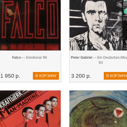
Falco
— Emotional '86
Peter Gabriel
— Ein Deutsches Alb
'83
1 950 р.
3 200 р.
В КОРЗИНУ
В КОРЗИН