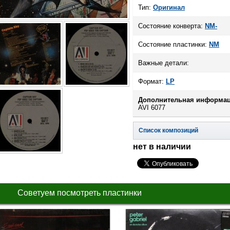
Тип:
Оригинал
Состояние конверта:
NM-
Состояние пластинки:
NM
Важные детали:
Формат:
LP
Дополнительная информац
AVI 6077
Список композиций
нет в наличии
Советуем посмотреть пластинки