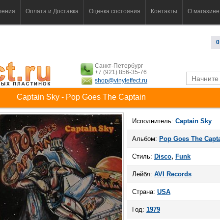
ления
Оплата и Доставка
Оценка состояния
Контакты
О магазине
0
Санкт-Петербург
+7 (921) 856-35-76
shop@vinyleffect.ru
Captain Sky - Pop Goes The Captain
Исполнитель:
Captain Sky
Альбом:
Pop Goes The Capt
Стиль:
Disco
,
Funk
Лейбл:
AVI Records
Страна:
USA
Год:
1979