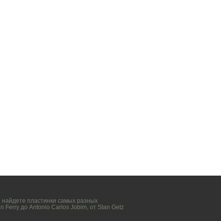
вы найдете пластинки самых разных
n Ferry
до
Antonio Carlos Jobim
, от
Stan Getz