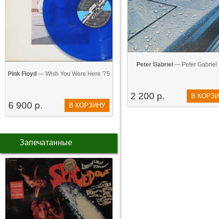
Peter Gabriel
— Peter Gabriel 
Pink Floyd
— Wish You Were Here '75
2 200 р.
В КОРЗ
6 900 р.
В КОРЗИНУ
Запечатанные