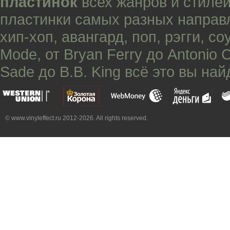
пластинок
всех жанров и стилей
пластинки самых разных направ
хип-хоп
,
авангард
,
поп
,
рэгги
,
со
Mode
, от
Bryan Ferry
до
Antonio 
Sade
до
B.B. King
всё это вы най
© www.vinyleffect.ru 2012-2026. All rights reserved.