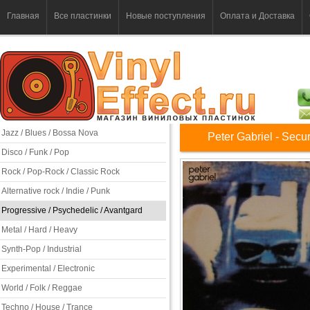
Главная
Все пластинки
Новые поступления
Оплата и Доставка
Jazz / Blues / Bossa Nova
Peter Gabriel - Secur
Disco / Funk / Pop
Rock / Pop-Rock / Classic Rock
Alternative rock / Indie / Punk
Progressive / Psychedelic / Avantgard
Metal / Hard / Heavy
Synth-Pop / Industrial
Experimental / Electronic
World / Folk / Reggae
Techno / House / Trance