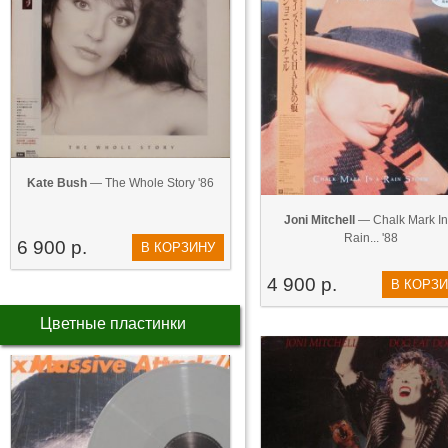
Kate Bush
— The Whole Story '86
Joni Mitchell
— Chalk Mark In
Rain... '88
6 900 р.
В КОРЗИНУ
4 900 р.
В КОРЗ
Цветные пластинки