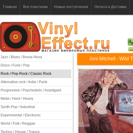
Главная
Все пластинки
Новые поступления
Оплата и Доставка
Jazz / Blues / Bossa Nova
Joni Mitchell - Wild
Disco / Funk / Pop
Rock / Pop-Rock / Classic Rock
Alternative rock / Indie / Punk
Progressive / Psychedelic / Avantgard
Metal / Hard / Heavy
Synth-Pop / Industrial
Experimental / Electronic
World / Folk / Reggae
Techno / House / Trance