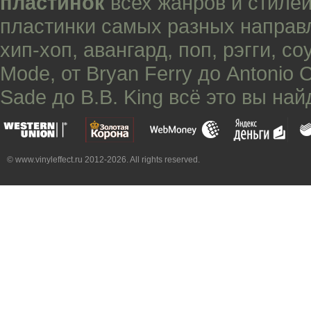
пластинок
всех жанров и стилей
пластинки самых разных направ
хип-хоп
,
авангард
,
поп
,
рэгги
,
со
Mode
, от
Bryan Ferry
до
Antonio 
Sade
до
B.B. King
всё это вы най
© www.vinyleffect.ru 2012-2026. All rights reserved.