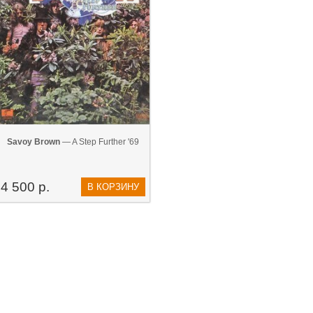
Savoy Brown
— A Step Further '69
4 500 р.
В КОРЗИНУ