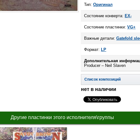
Тип:
Оригинал
Состояние конверта:
EX-
Состояние пластинки:
VG+
Важные детали:
Gatefold sle
Формат:
LP
Дополнительная информац
Producer – Neil Slaven
Список композиций
нет в наличии
Другие пластинки этого исполнителя\группы