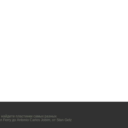
вы найдете пластинки самых разных
n Ferry
до
Antonio Carlos Jobim
, от
Stan Getz