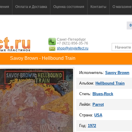
ления
Оплата и Доставка
Оценка состояния
Контакты
О магазине
0
Санкт-Петербург
+7 (921) 856-35-76
shop@vinyleffect.ru
Savoy Brown - Hellbound Train
Исполнитель:
Savoy Brown
Альбом:
Hellbound Train
Стиль:
Blues-Rock
Лейбл:
Parrot
Страна:
USA
Год:
1972