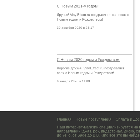
С Новым 2021-м годом!
Друзья! VinylEffect.ru поздравляет вас всех с
Новым годом и Рождеством!
30 декабря 2020 в 23:17
С Новым 2020 годом и Рождеством!
Дорогие друзья! VinylEffect.ru поздравляет
всех с Новым годом и Рождеством!
6 января 2020 в 11:09
Главная
Новые поступления
Оплата и Дос
Наш интернет-магазин специализируется на
направлений:
джаз
,
рок
,
индастриал
,
диско
,
хи
до
Yello
, от
Sade
до
B.B. King
всё это вы найде