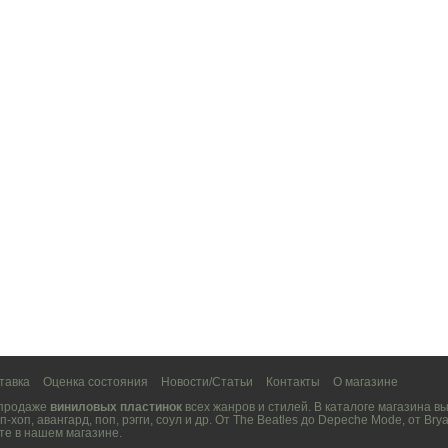
тавка
Оценка состояния
Новости/Статьи
Контакты
О магазине
 продаже
виниловых пластинок
всех жанров и стилей. В каталоге магазина 
п-хоп
,
авангард
,
поп
,
рэгги
,
соул
и др. От
The Beatles
до
Depeche Mode
, от
Brya
те в нашем магазине.