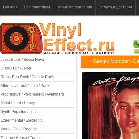
Главная
Все пластинки
Новые поступления
Оплата и Доставка
Jazz / Blues / Bossa Nova
Giorgio Moroder - Ca
Disco / Funk / Pop
Rock / Pop-Rock / Classic Rock
Alternative rock / Indie / Punk
Progressive / Psychedelic / Avantgard
Metal / Hard / Heavy
Synth-Pop / Industrial
Experimental / Electronic
World / Folk / Reggae
Techno / House / Trance