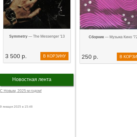
Symmetry
— The Messenger '13
Сборник
— Музыка Кино '7
3 500 р.
250 р.
В КОРЗИНУ
В КОРЗ
Новостная лента
С Новым, 2025-м годом!
9 января 2025 в 15:46