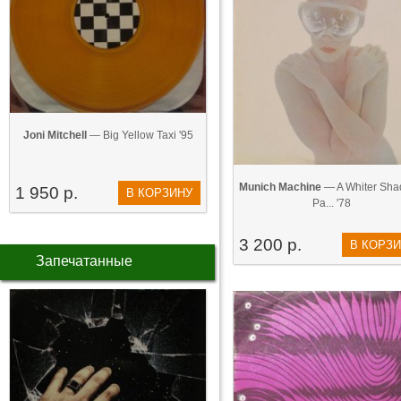
Joni Mitchell
— Big Yellow Taxi '95
Munich Machine
— A Whiter Sha
1 950 р.
В КОРЗИНУ
Pa... '78
3 200 р.
В КОРЗ
Запечатанные