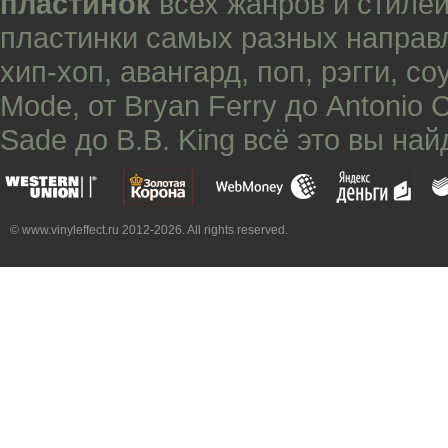
пластинок
всех жанров и стилей
пластинки самых разных направ
хип-хоп
,
авангард
,
поп
,
рэгги
,
со
Mode
, от
Bryan Ferry
до
Antonio 
Sade
до
B.B. King
всё это вы най
© www.vinyleffect.ru 2012-2026. All rights reserved.