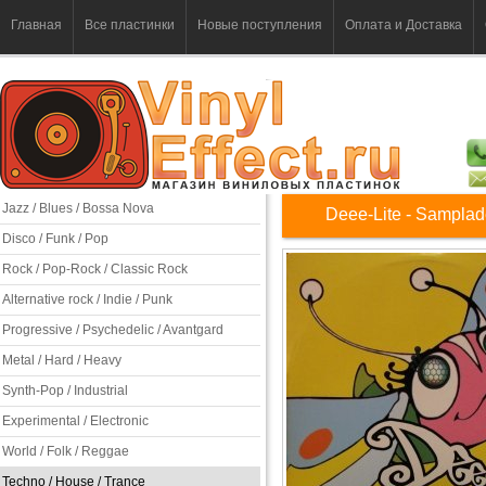
Главная
Все пластинки
Новые поступления
Оплата и Доставка
Jazz / Blues / Bossa Nova
Deee-Lite - Samplade
Disco / Funk / Pop
Rock / Pop-Rock / Classic Rock
Alternative rock / Indie / Punk
Progressive / Psychedelic / Avantgard
Metal / Hard / Heavy
Synth-Pop / Industrial
Experimental / Electronic
World / Folk / Reggae
Techno / House / Trance