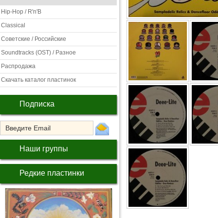
Hip-Hop / R'n'B
Classical
Советские / Российские
Soundtracks (OST) / Разное
Распродажа
Скачать каталог пластинок
Подписка
Наши группы
Редкие пластинки