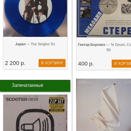
Japan
— The Singles '81
Гектор Берлиоз
— Te Deum, Со
'80
2 200 р.
400 р.
В КОРЗИНУ
В КОРЗ
Запечатанные