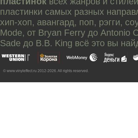
пластинок
всех жанров и стилей
пластинки самых разных направ
хип-хоп
,
авангард
,
поп
,
рэгги
,
со
Mode
, от
Bryan Ferry
до
Antonio 
Sade
до
B.B. King
всё это вы най
© www.vinyleffect.ru 2012-2026. All rights reserved.