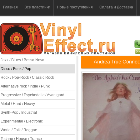
Главная
Все пластинки
Новые поступления
Оплата и Доставка
Jazz / Blues / Bossa Nova
Andrea True Connect
Disco / Funk / Pop
Rock / Pop-Rock / Classic Rock
Alternative rock / Indie / Punk
Progressive / Psychedelic / Avantgard
Metal / Hard / Heavy
Synth-Pop / Industrial
Experimental / Electronic
World / Folk / Reggae
Techno / House / Trance